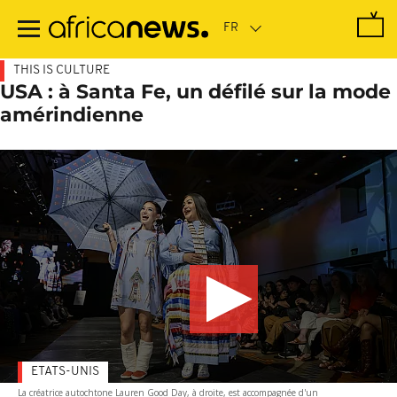
Passer
au
contenu
principal
THIS IS CULTURE
USA : à Santa Fe, un défilé sur la mode
amérindienne
ETATS-UNIS
La créatrice autochtone Lauren Good Day, à droite, est accompagnée d'un