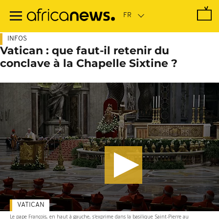
Passer
au
contenu
principal
INFOS
Vatican : que faut-il retenir du
conclave à la Chapelle Sixtine ?
VATICAN
Le pape François, en haut à gauche, s'exprime dans la basilique Saint-Pierre au