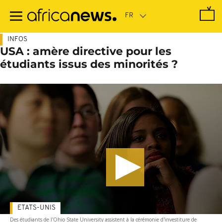
Passer
au
contenu
principal
INFOS
USA : amère directive pour les
étudiants issus des minorités ?
ETATS-UNIS
Des étudiants de l'Ohio State University assistent à la cérémonie d'investiture de