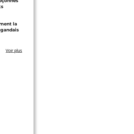
upçonnés
ts
ament la
ugandais
Voir plus