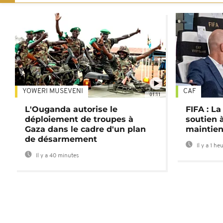
YOWERI MUSEVENI
CAF
01:11
L'Ouganda autorise le
FIFA : L
déploiement de troupes à
soutien à
Gaza dans le cadre d'un plan
maintien
de désarmement
Il y a 1 he
Il y a 40 minutes