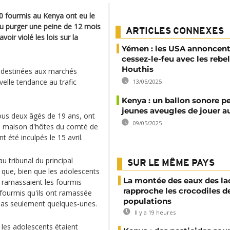
 fourmis au Kenya ont eu le
u purger une peine de 12 mois
ARTICLES CONNEXES
voir violé les lois sur la
Yémen : les USA annoncent
cessez-le-feu avec les rebel
Houthis
t destinées aux marchés
elle tendance au trafic
13/05/2025
Kenya : un ballon sonore p
jeunes aveugles de jouer au
ous deux âgés de 19 ans, ont
09/05/2025
ne maison d'hôtes du comté de
t été inculpés le 15 avril.
u tribunal du principal
SUR LE MÊME PAYS
que, bien que les adolescents
La montée des eaux des la
ls ramassaient les fourmis
rapproche les crocodiles d
fourmis qu'ils ont ramassée
populations
t pas seulement quelques-unes.
Il y a 19 heures
 les adolescents étaient