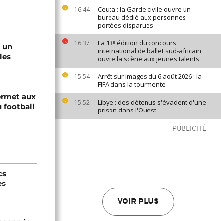
Ceuta : la Garde civile ouvre un
16:44
bureau dédié aux personnes
portées disparues
La 13ᵉ édition du concours
16:37
 un
international de ballet sud-africain
les
ouvre la scène aux jeunes talents
Arrêt sur images du 6 août 2026 : la
15:54
FIFA dans la tourmente
ermet aux
Libye : des détenus s'évadent d'une
15:52
 football
prison dans l'Ouest
PUBLICITÉ
cs
es
VOIR PLUS