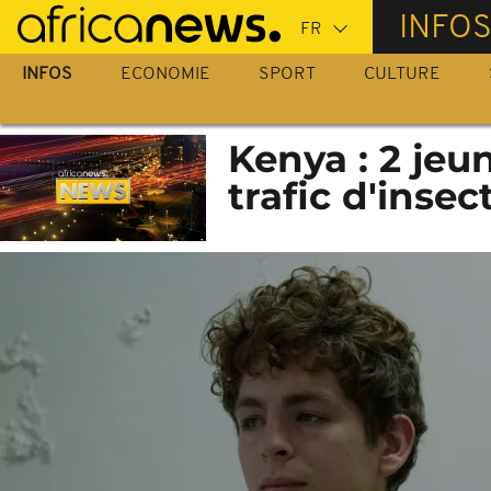
Passer
INFO
au
contenu
INFOS
ECONOMIE
SPORT
CULTURE
principal
Kenya : 2 je
trafic d'insec