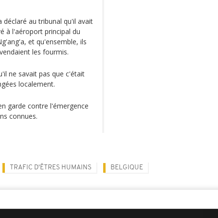
éclaré au tribunal qu'il avait
é à l'aéroport principal du
g'ang'a, et qu'ensemble, ils
vendaient les fourmis.
'il ne savait pas que c'était
angées localement.
 en garde contre l'émergence
ins connues.
TRAFIC D'ÊTRES HUMAINS
BELGIQUE