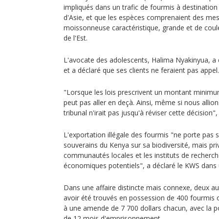
impliqués dans un trafic de fourmis à destinatio
d'Asie, et que les espèces comprenaient des me
moissonneuse caractéristique, grande et de coule
de l'Est.
L'avocate des adolescents, Halima Nyakinyua, a q
et a déclaré que ses clients ne feraient pas appel.
"Lorsque les lois prescrivent un montant minimum
peut pas aller en deçà. Ainsi, même si nous allion
tribunal n'irait pas jusqu'à réviser cette décision", 
L'exportation illégale des fourmis "ne porte pas 
souverains du Kenya sur sa biodiversité, mais pr
communautés locales et les instituts de recherch
économiques potentiels", a déclaré le KWS dan
Dans une affaire distincte mais connexe, deux 
avoir été trouvés en possession de 400 fourmi
à une amende de 7 700 dollars chacun, avec la po
de 12 mois d'emprisonnement.