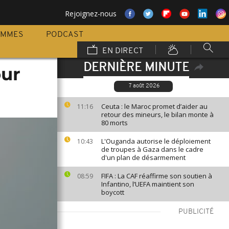
Rejoignez-nous
AMMES
PODCAST
EN DIRECT
DERNIÈRE MINUTE
our
7 août 2026
Ceuta : le Maroc promet d’aider au
11:16
retour des mineurs, le bilan monte à
80 morts
L'Ouganda autorise le déploiement
10:43
de troupes à Gaza dans le cadre
d'un plan de désarmement
FIFA : La CAF réaffirme son soutien à
08:59
Infantino, l’UEFA maintient son
boycott
PUBLICITÉ