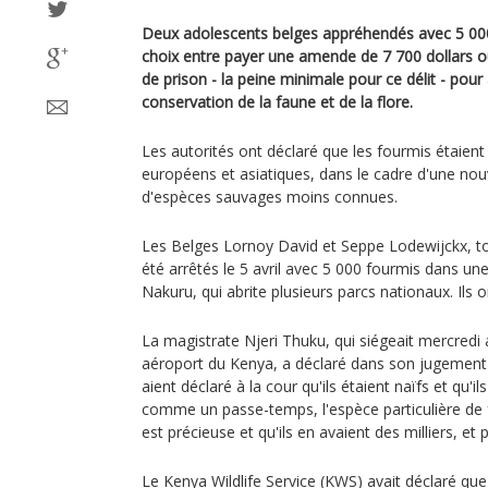
Deux adolescents belges appréhendés avec 5 000
choix entre payer une amende de 7 700 dollars o
de prison - la peine minimale pour ce délit - pour a
conservation de la faune et de la flore.
Les autorités ont déclaré que les fourmis étaien
européens et asiatiques, dans le cadre d'une nouv
d'espèces sauvages moins connues.
Les Belges Lornoy David et Seppe Lodewijckx, t
été arrêtés le 5 avril avec 5 000 fourmis dans u
Nakuru, qui abrite plusieurs parcs nationaux. Ils on
La magistrate Njeri Thuku, qui siégeait mercredi a
aéroport du Kenya, a déclaré dans son jugement 
aient déclaré à la cour qu'ils étaient naïfs et qu'i
comme un passe-temps, l'espèce particulière de 
est précieuse et qu'ils en avaient des milliers, e
Le Kenya Wildlife Service (KWS) avait déclaré que