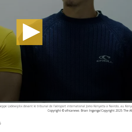
 Seppe Lodewijckx devant le tribunal de l’aéroport international Jomo Kenyatta à Nairobi, au Keny
Copyright © africanews
Brian Inganga/Copyright 2025 The AP.
5