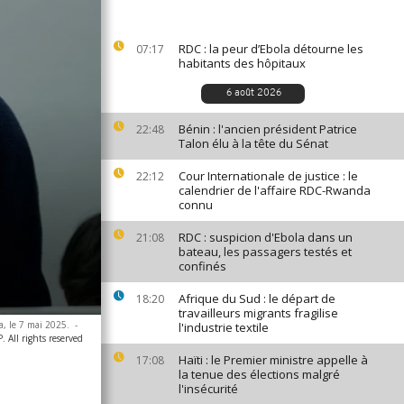
RDC : la peur d’Ebola détourne les
07:17
habitants des hôpitaux
6 août 2026
Bénin : l'ancien président Patrice
22:48
Talon élu à la tête du Sénat
Cour Internationale de justice : le
22:12
calendrier de l'affaire RDC-Rwanda
connu
RDC : suspicion d'Ebola dans un
21:08
bateau, les passagers testés et
confinés
Afrique du Sud : le départ de
18:20
travailleurs migrants fragilise
a, le 7 mai 2025.
-
l'industrie textile
 All rights reserved
Haïti : le Premier ministre appelle à
17:08
la tenue des élections malgré
l'insécurité