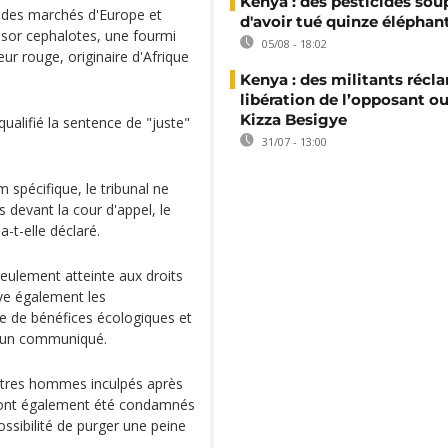
Kenya : des pesticides so
n des marchés d'Europe et
d'avoir tué quinze éléphan
ssor cephalotes, une fourmi
05/08 - 18:02
ur rouge, originaire d'Afrique
Kenya : des militants récl
libération de l’opposant o
Kizza Besigye
ualifié la sentence de "juste"
31/07 - 13:00
 spécifique, le tribunal ne
s devant la cour d'appel, le
a-t-elle déclaré.
seulement atteinte aux droits
ive également les
e de bénéfices écologiques et
s un communiqué.
autres hommes inculpés après
s ont également été condamnés
ssibilité de purger une peine