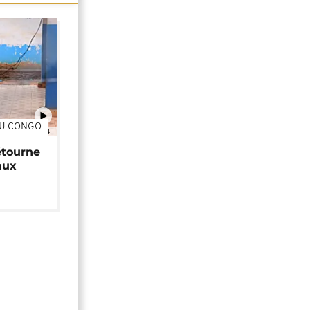
DU CONGO
01:34
étourne
aux