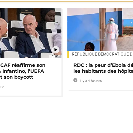
RÉPUBLIQUE DÉMOCRATIQUE 
01:00
a CAF réaffirme son
RDC : la peur d’Ebola d
 Infantino, l’UEFA
les habitants des hôpit
t son boycott
Il y a 4 heures
ure