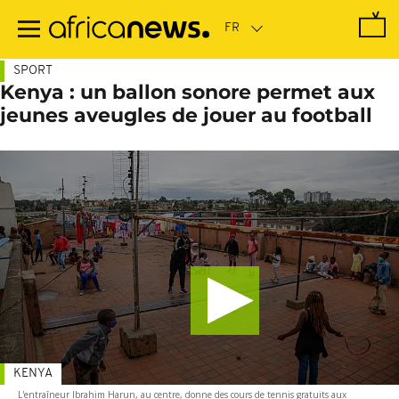
Passer
au
contenu
principal
SPORT
Kenya : un ballon sonore permet aux
jeunes aveugles de jouer au football
KENYA
L'entraîneur Ibrahim Harun, au centre, donne des cours de tennis gratuits aux