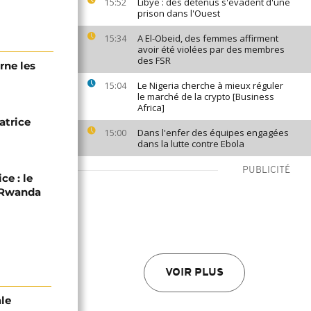
Libye : des détenus s'évadent d'une
15:52
prison dans l'Ouest
A El-Obeid, des femmes affirment
15:34
avoir été violées par des membres
des FSR
rne les
Le Nigeria cherche à mieux réguler
15:04
le marché de la crypto [Business
Africa]
atrice
Dans l'enfer des équipes engagées
15:00
dans la lutte contre Ebola
PUBLICITÉ
ce : le
C-Rwanda
VOIR PLUS
ale