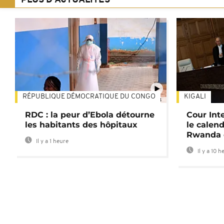
PLUS D'ACTUALITÉS
RÉPUBLIQUE DÉMOCRATIQUE DU CONGO
KIGALI
01:34
RDC : la peur d’Ebola détourne
Cour Inte
les habitants des hôpitaux
le calend
Rwanda 
Il y a 1 heure
Il y a 10 h