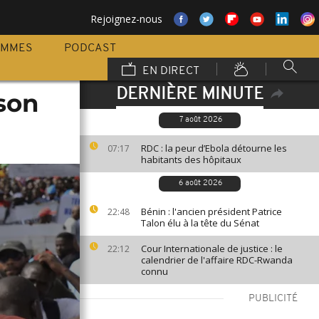
Rejoignez-nous
AMMES
PODCAST
EN DIRECT
DERNIÈRE MINUTE
 son
7 août 2026
RDC : la peur d’Ebola détourne les
07:17
habitants des hôpitaux
6 août 2026
Bénin : l'ancien président Patrice
22:48
Talon élu à la tête du Sénat
Cour Internationale de justice : le
22:12
calendrier de l'affaire RDC-Rwanda
connu
PUBLICITÉ