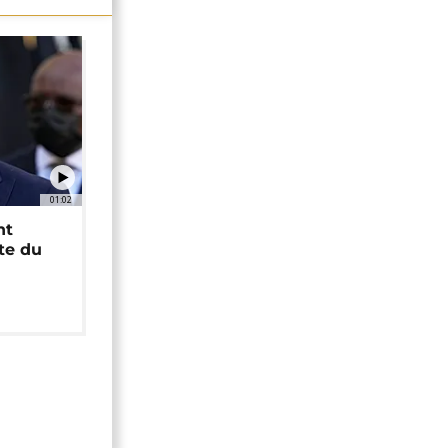
01:02
nt
ête du