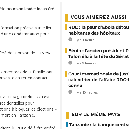
uiète pour son leader incarcéré
VOUS AIMEREZ AUSSI
RDC : la peur d’Ebola détou
ormation précise sur le lieu
habitants des hôpitaux
up d'une condamnation pour
Il y a 1 heure
Bénin : l'ancien président P
éré de la prison de Dar-es-
Talon élu à la tête du Sénat
Il y a 9 heures
es membres de la famille ont
Cour Internationale de justi
prises, d'entrer en contact
calendrier de l'affaire RD
connu
Il y a 10 heures
uzi (CCM), Tundu Lissu est
résidentielles pour
ations à bloquer les élections »
e mort en Tanzanie.
SUR LE MÊME PAYS
Tanzanie : la banque centr
ient, lui qui a déjà été arrêté