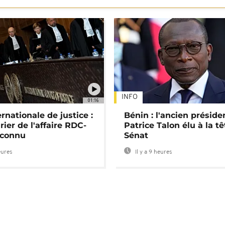
INFO
01:16
rnationale de justice :
Bénin : l'ancien préside
rier de l'affaire RDC-
Patrice Talon élu à la t
connu
Sénat
eures
Il y a 9 heures