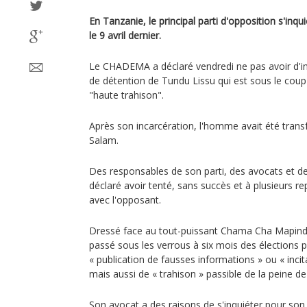
En Tanzanie, le principal parti d'opposition s'inq
le 9 avril dernier.
Le CHADEMA a déclaré vendredi ne pas avoir d'inf
de détention de Tundu Lissu qui est sous le co
"haute trahison".
Après son incarcération, l'homme avait été transf
Salam.
Des responsables de son parti, des avocats et d
déclaré avoir tenté, sans succès et à plusieurs re
avec l'opposant.
Dressé face au tout-puissant Chama Cha Mapind
passé sous les verrous à six mois des élections p
« publication de fausses informations » ou « incit
mais aussi de « trahison » passible de la peine d
Son avocat a des raisons de s'inquiéter pour son cl