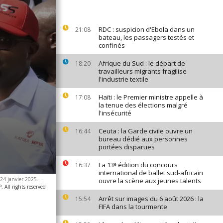
RDC : suspicion d'Ebola dans un
21:08
bateau, les passagers testés et
confinés
Afrique du Sud : le départ de
18:20
travailleurs migrants fragilise
l'industrie textile
Haïti : le Premier ministre appelle à
17:08
la tenue des élections malgré
l'insécurité
Ceuta : la Garde civile ouvre un
16:44
bureau dédié aux personnes
portées disparues
La 13ᵉ édition du concours
16:37
international de ballet sud-africain
 24 janvier 2025.
-
ouvre la scène aux jeunes talents
 All rights reserved
Arrêt sur images du 6 août 2026 : la
15:54
FIFA dans la tourmente