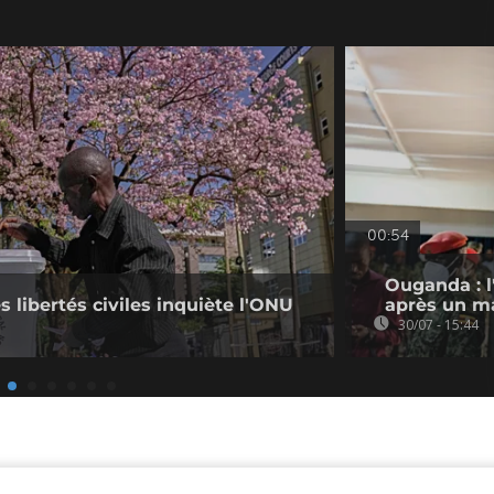
00:54
Ouganda : l
s libertés civiles inquiète l'ONU
après un ma
30/07 - 15:44