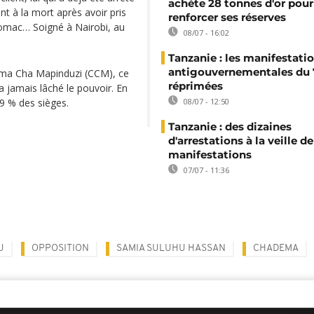
achète 28 tonnes d'or pour
t à la mort après avoir pris
renforcer ses réserves
tomac… Soigné à Nairobi, au
08/07 - 16:02
Tanzanie : les manifestati
antigouvernementales du 7
ama Cha Mapinduzi (CCM), ce
réprimées
n’a jamais lâché le pouvoir. En
99 % des sièges.
08/07 - 12:50
Tanzanie : des dizaines
d'arrestations à la veille de
manifestations
07/07 - 11:36
U
OPPOSITION
SAMIA SULUHU HASSAN
CHADEMA