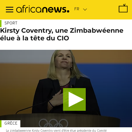
Passer
au
contenu
principal
SPORT
Kirsty Coventry, une Zimbabwéenne
élue à la tête du CIO
GRÈCE
La zimbabweenne Kirsty Coventry vient d’être élue présidente du Comité