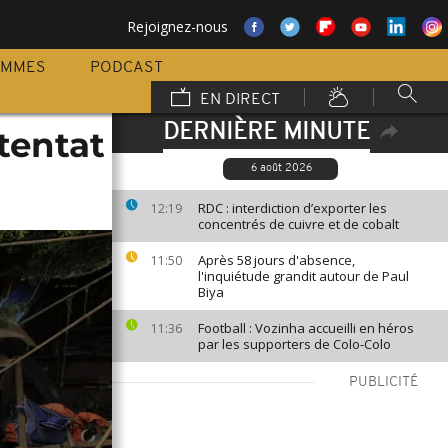
Rejoignez-nous
AMMES
PODCAST
EN DIRECT
DERNIÈRE MINUTE
tentat
6 août 2026
RDC : interdiction d’exporter les
12:19
concentrés de cuivre et de cobalt
Après 58 jours d'absence,
11:50
l'inquiétude grandit autour de Paul
Biya
Football : Vozinha accueilli en héros
11:36
par les supporters de Colo-Colo
PUBLICITÉ