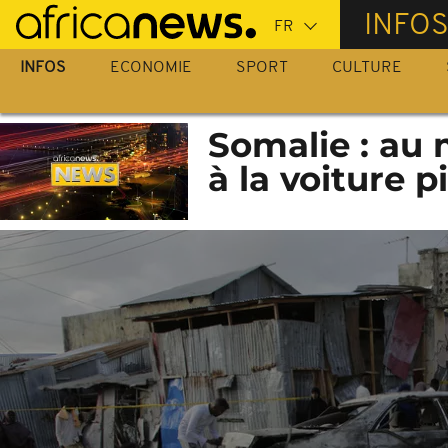
Passer
INFO
au
contenu
INFOS
ECONOMIE
SPORT
CULTURE
principal
Somalie : au 
à la voiture 