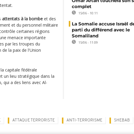
Omar Artan touchera son s
tentat.
complet
15/06 - 10:11
s
attentats à la bombe
et des
La Somalie accuse Israël de
ment et du personnel militaire
parti du différend avec le
contrôle certaines régions
Somaliland
 une menace importante
15/06 - 11:09
es par les troupes du
de la paix de l'Union
a capitale fédérale
et un lieu stratégique dans la
qui a des liens avec Al-
E
ATTAQUE TERRORISTE
ANTI-TERRORISME
SHEBAB