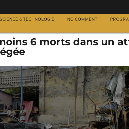
S
SCIENCE & TECHNOLOGIE
NO COMMENT
PROGR
moins 6 morts dans un at
piégée