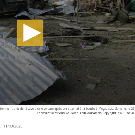
tiennent près de l'épave d'une voiture après un attentat à la bombe à Mogadiscio, Somalie, le 
Copyright © africanews
Farah Abdi Warsameh/Copyright 2023 The AP. 
J:
11/03/2025