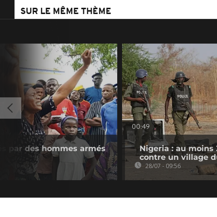
SUR LE MÊME THÈME
00:49
evés par des hommes armés
Nigeria : au moins
contre un village 
28/07 - 09:56