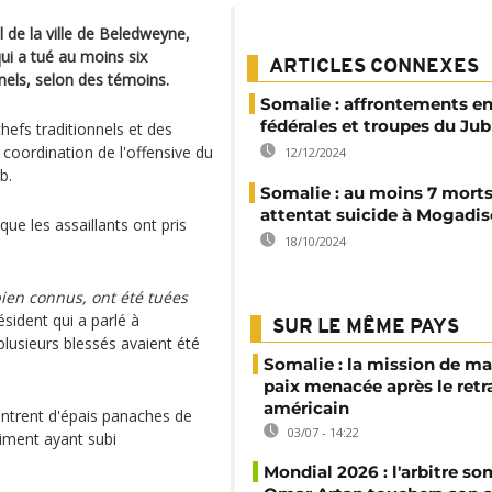
 de la ville de Beledweyne,
qui a tué au moins six
ARTICLES CONNEXES
nels, selon des témoins.
Somalie : affrontements en
fédérales et troupes du Ju
chefs traditionnels et des
a coordination de l'offensive du
12/12/2024
b.
Somalie : au moins 7 mort
attentat suicide à Mogadis
que les assaillants ont pris
18/10/2024
.
bien connus, ont été tuées
ésident qui a parlé à
SUR LE MÊME PAYS
plusieurs blessés avaient été
Somalie : la mission de ma
paix menacée après le retr
américain
ntrent d'épais panaches de
03/07 - 14:22
timent ayant subi
Mondial 2026 : l'arbitre so