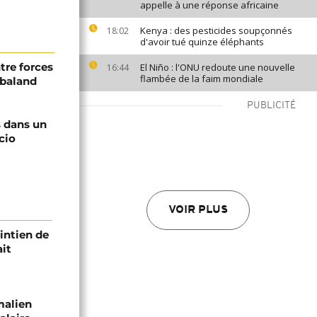
appelle à une réponse africaine
Kenya : des pesticides soupçonnés
18:02
d'avoir tué quinze éléphants
tre forces
El Niño : l'ONU redoute une nouvelle
16:44
flambée de la faim mondiale
bbaland
PUBLICITÉ
s dans un
cio
VOIR PLUS
intien de
ait
malien