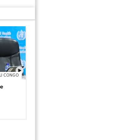
DU CONGO
01:02
de