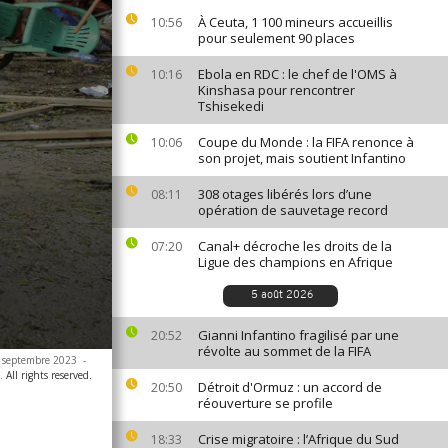
À Ceuta, 1 100 mineurs accueillis
10:56
pour seulement 90 places
Ebola en RDC : le chef de l'OMS à
10:16
Kinshasa pour rencontrer
Tshisekedi
Coupe du Monde : la FIFA renonce à
10:06
son projet, mais soutient Infantino
308 otages libérés lors d’une
08:11
opération de sauvetage record
Canal+ décroche les droits de la
07:20
Ligue des champions en Afrique
5 août 2026
Gianni Infantino fragilisé par une
20:52
révolte au sommet de la FIFA
29 septembre 2023
-
All rights reserved.
Détroit d'Ormuz : un accord de
20:50
réouverture se profile
Crise migratoire : l’Afrique du Sud
18:33