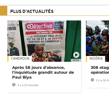
PLUS D'ACTUALITÉS
CAMEROUN
NIGÉRIA
02:03
Après 58 jours d'absence,
308 otag
l'inquiétude grandit autour de
opératio
Paul Biya
Il y a 26 
Il y a 23 minutes