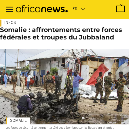
Passer
au
contenu
principal
INFOS
Somalie : affrontements entre forces
fédérales et troupes du Jubbaland
SOMALIE
Les forces de sécurité se tiennent à côté des décombres sur les lieux d'un attentat