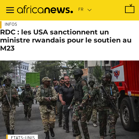
Passer
au
contenu
principal
INFOS
RDC : les USA sanctionnent un
ministre rwandais pour le soutien au
M23
ETATS-UNIS