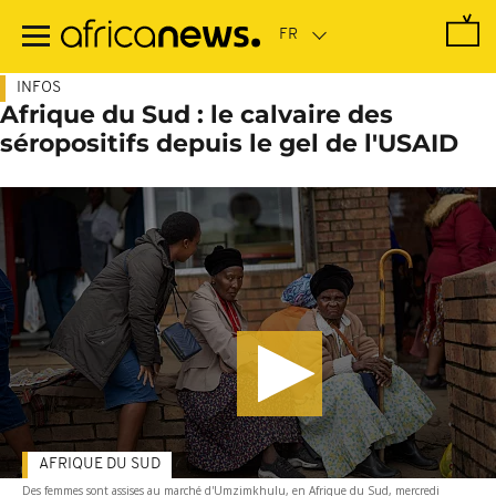
Passer
au
contenu
principal
INFOS
Afrique du Sud : le calvaire des
séropositifs depuis le gel de l'USAID
AFRIQUE DU SUD
Des femmes sont assises au marché d'Umzimkhulu, en Afrique du Sud, mercredi