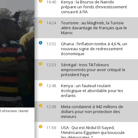
Kenya : la Bourse de Nairobi
16:40
prépare un fonds d’investissement
consacré à l’IA
Tourisme : au Maghreb, la Tunisie
14:24
attire davantage de français que le
Maroc
Ghana : l’inflation tombe à 4,6 %, un
13:52
nouveau signe de redressement
économique
Sénégal : trois TikTokeurs
12:53
emprisonnés pour avoir critiqué le
président Faye
Kenya : un fauteuil roulant
12:48
écologique et abordable pour les
enfants
Meta condamné à 942 millions de
12:08
© africanews
cleared
dollars pour non protection des
mineurs
USA : Qui est Abdul El-Sayed,
11:56
l’Américano-Égyptien qui bouscule
les démocrates ?