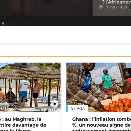
? [Africane
04/08 - 14:24
GHANA
01:01
 : au Maghreb, la
Ghana : l’inflation tomb
attire davantage de
%, un nouveau signe de
 que le Maroc
redressement économi