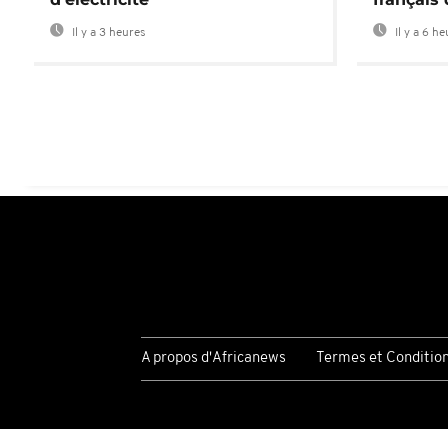
Il y a 3 heures
Il y a 6 h
A propos d'Africanews
Termes et Conditio