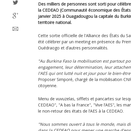
Des milliers de personnes sont sorti pour célébre
la CEDEAO (Communauté économique des États de 
janvier 2025 à Ouagadougou la capitale du Burkin
territoire national.
Cette sortie officielle de l'Alliance des États du
été célébrer par un meeting en présence du Pre
Ouédraogo et d’autres personnalités.
"Au Burkina Faso la mobilisation est partout p
engagement, leur détermination, leur attachem
l'AES qui ont lutté nuit et jour pour le bien-êtr
Proposer Simporé, chargé de la mobilisation CNR p
citoyenne.
Menu de vuvuzelas, sifflets et pancartes sur lesqu
CEDEAO", "A bas la France", "Vive l’AES", les ma
le non-retour des états de l’AES à la CEDEAO.
"Nous sommes ouvert à tous le monde, mais dir
dans la CEDEAO pour mener une marche d'ense