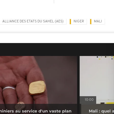
ALLIANCE DES ETATS DU SAHEL (AES)
NIGER
MALI
10:00
miniers au service d'un vaste plan
Mali : quel