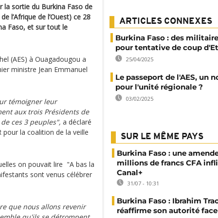
r la sortie du Burkina Faso de
l’Afrique de l’Ouest) ce 28
ARTICLES CONNEXES
a Faso, et sur tout le
Burkina Faso : des militaire
pour tentative de coup d'E
 Sahel (AES) à Ouagadougou a
25/04/2025
mier ministre Jean Emmanuel
Le passeport de l'AES, un n
pour l'unité régionale ?
03/02/2025
our témoigner leur
ent aux trois Présidents de
e de ces 3 peuples",
a déclaré
our la coalition de la veille
SUR LE MÊME PAYS
Burkina Faso : une amende
millions de francs CFA infl
elles on pouvait lire "A bas la
Canal+
nifestants sont venus célébrer
31/07 - 10:31
Burkina Faso : Ibrahim Tra
e que nous allons revenir
réaffirme son autorité fac
mble qu'ils se détrompent