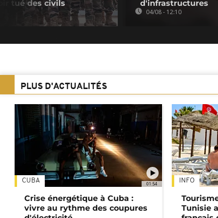
ir tué des civils
d'infrastructures
04/08 - 12:10
PLUS D'ACTUALITÉS
CUBA
INFO
01:54
Crise énergétique à Cuba :
Tourisme
vivre au rythme des coupures
Tunisie 
d'électricité
français