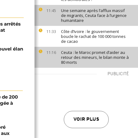
Une semaine après l’afflux massif
11:45
de migrants, Ceuta face à l’urgence
humanitaire
s arrêtés
tat
Côte d’Ivoire : le gouvernement
11:33
boucle le rachat de 100 000 tonnes
de cacao
ouvel élan
Ceuta : le Maroc promet d’aider au
11:16
retour des mineurs, le bilan monte à
80 morts
PUBLICITÉ
 de 200
igée à
VOIR PLUS
oré
e aux