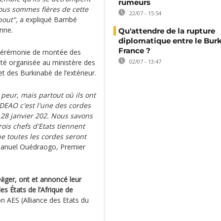
rumeurs
ous sommes fières de cette
22/07 - 15:54
bout",
a expliqué Barnbé
enne.
Qu'attendre de la rupture
diplomatique entre le Burk
France ?
e cérémonie de montée des
été organisée au ministère des
02/07 - 13:47
t des Burkinabè de l’extérieur.
e peur, mais partout où ils ont
EDEAO c'est l'une des cordes
 28 janvier 202. Nous savons
rois chefs d'Etats tiennent
e toutes les cordes seront
anuel Ouédraogo, Premier
 Niger, ont et annoncé leur
s États de l’Afrique de
on AES (Alliance des Etats du