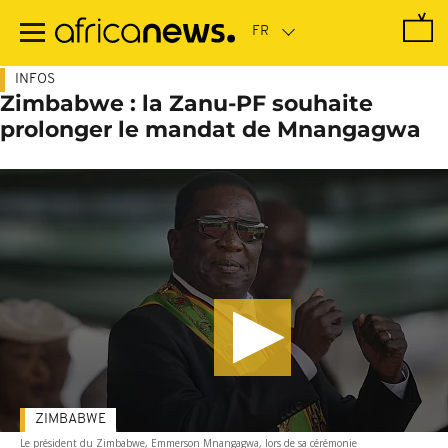
Passer
au
contenu
principal
INFOS
Zimbabwe : la Zanu-PF souhaite
prolonger le mandat de Mnangagwa
ZIMBABWE
Le président du Zimbabwe, Emmerson Mnangagwa, lors de sa cérémonie