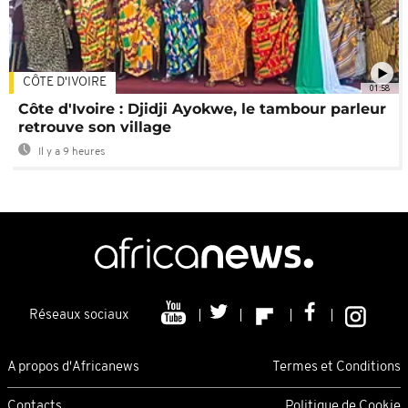
CÔTE D'IVOIRE
01:58
Côte d'Ivoire : Djidji Ayokwe, le tambour parleur
retrouve son village
Il y a 9 heures
Réseaux sociaux
A propos d'Africanews
Termes et Conditions
Contacts
Politique de Cookie