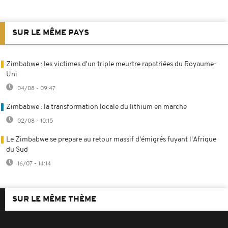
SUR LE MÊME PAYS
Zimbabwe : les victimes d'un triple meurtre rapatriées du Royaume-
Uni
04/08 - 09:47
Zimbabwe : la transformation locale du lithium en marche
02/08 - 10:15
Le Zimbabwe se prepare au retour massif d'émigrés fuyant l'Afrique
du Sud
16/07 - 14:14
SUR LE MÊME THÈME