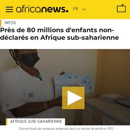
Passer
au
contenu
principal
INFOS
Près de 80 millions d'enfants non-
déclarés en Afrique sub-saharienne
AFRIQUE SUB-SAHARIENNE
Des certificats de naissance présentés dans un service de santé en RDC
-