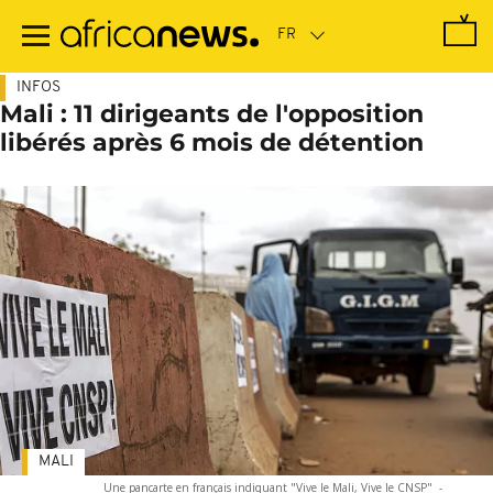
Passer
au
contenu
principal
INFOS
Mali : 11 dirigeants de l'opposition
libérés après 6 mois de détention
MALI
Une pancarte en français indiquant "Vive le Mali, Vive le CNSP"
-