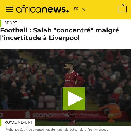
Passer
au
contenu
principal
SPORT
Football : Salah "concentré" malgré
l'incertitude à Liverpool
ROYAUME-UNI
Mohamed Salah de Liverpool lors du match de football de la Premier League