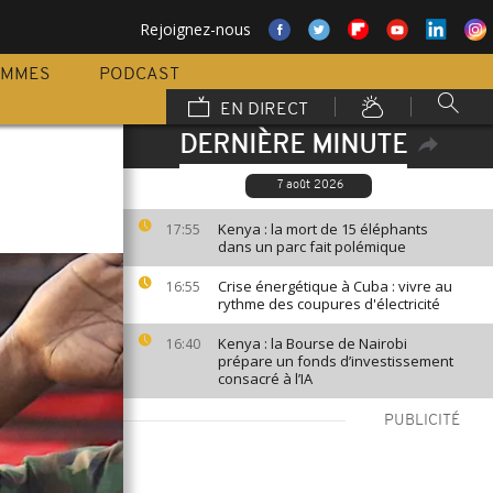
Rejoignez-nous
AMMES
PODCAST
EN DIRECT
DERNIÈRE MINUTE
7 août 2026
Kenya : la mort de 15 éléphants
17:55
dans un parc fait polémique
Crise énergétique à Cuba : vivre au
16:55
rythme des coupures d'électricité
Kenya : la Bourse de Nairobi
16:40
prépare un fonds d’investissement
consacré à l’IA
PUBLICITÉ