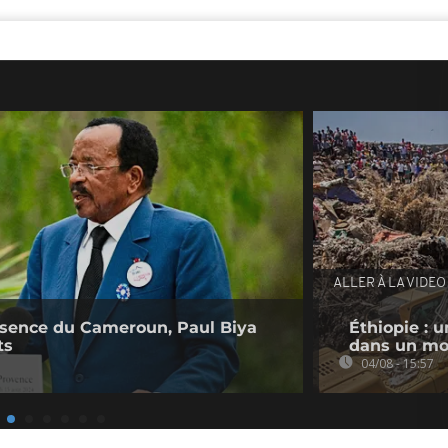
ALLER À LA VIDEO
bsence du Cameroun, Paul Biya
Éthiopie : u
ts
dans un mo
04/08 - 15:57