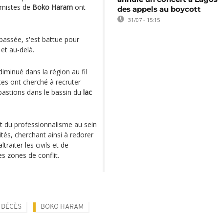
émistes de
Boko Haram
ont
des appels au boycott
31/07 - 15:15
assée, s'est battue pour
 et au-delà.
iminué dans la région au fil
tes ont cherché à recruter
bastions dans le bassin du
lac
 et du professionnalisme au sein
ités, cherchant ainsi à redorer
raiter les civils et de
es zones de conflit.
DÉCÈS
BOKO HARAM