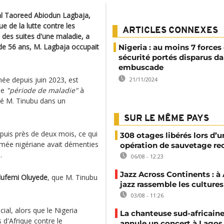
ral Taoreed Abiodun Lagbaja,
ue de la lutte contre les
ARTICLES CONNEXES
 des suites d'une maladie, a
de 56 ans, M. Lagbaja occupait
Nigeria : au moins 7 forces
sécurité portés disparus d
embuscade
mée depuis juin 2023, est
21/11/2024
ne
"période de maladie"
à
ré M. Tinubu dans un
SUR LE MÊME PAYS
epuis près de deux mois, ce qui
308 otages libérés lors d’u
rmée nigériane avait démenties
opération de sauvetage re
.
06/08 - 12:23
Jazz Across Continents : à 
Olufemi Oluyede
, que M. Tinubu
jazz rassemble les cultures
03/08 - 11:26
al, alors que le Nigeria
La chanteuse sud-africaine
 d'Afrique contre le
annule un concert à Lagos