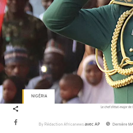
NIGÉRIA
Le chef d'état-major de
avec AP
Dernière MA
By Rédaction Africanews