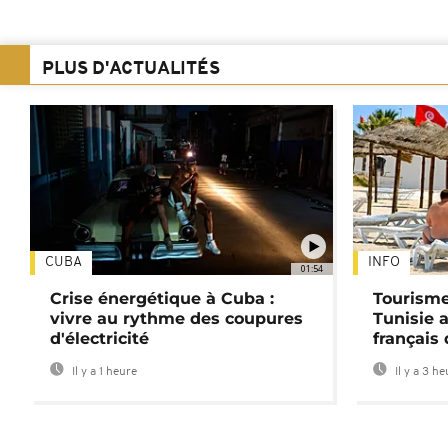
PLUS D'ACTUALITÉS
CUBA
INFO
01:54
Crise énergétique à Cuba :
Tourisme
vivre au rythme des coupures
Tunisie 
d'électricité
français
Il y a 1 heure
Il y a 3 h