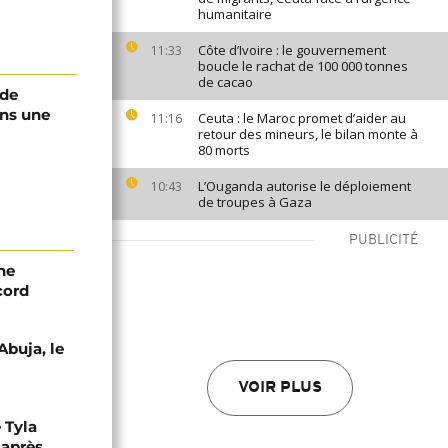
humanitaire
Côte d’Ivoire : le gouvernement
11:33
boucle le rachat de 100 000 tonnes
de cacao
 de
ans une
Ceuta : le Maroc promet d’aider au
11:16
retour des mineurs, le bilan monte à
80 morts
L’Ouganda autorise le déploiement
10:43
de troupes à Gaza
PUBLICITÉ
ne
cord
Abuja, le
VOIR PLUS
 Tyla
 après