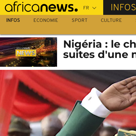
Passer
INFO
au
contenu
INFOS
ECONOMIE
SPORT
CULTURE
principal
Nigéria : le 
suites d'une 