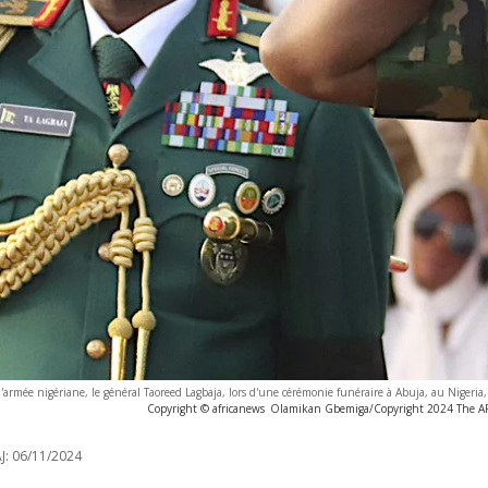
 l'armée nigériane, le général Taoreed Lagbaja, lors d'une cérémonie funéraire à Abuja, au Nigeria
Copyright © africanews
Olamikan Gbemiga/Copyright 2024 The AP. 
J:
06/11/2024