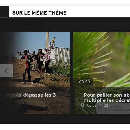
SUR LE MÊME THÈME
00:59
confirmés dépasse les 3
Pour pallier son a
multiplie les décre
06/08 - 10:22