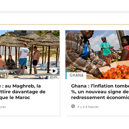
GHANA
01:01
 : au Maghreb, la
Ghana : l’inflation tomb
attire davantage de
%, un nouveau signe de
 que le Maroc
redressement économi
eures
Il y a 4 heures