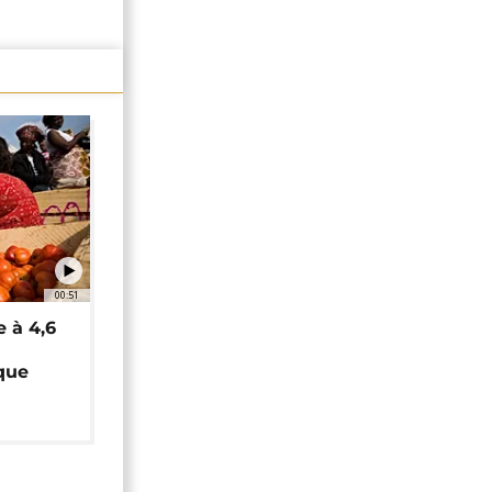
00:51
e à 4,6
que