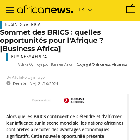
Passer
au
contenu
principal
BUSINESS AFRICA
Sommet des BRICS : quelles
opportunités pour l'Afrique ?
[Business Africa]
BUSINESS AFRICA
Afolake Oyinloye pour Business Africa
-
Copyright © africanews
Africanews
By Afolake Oyinloye
Dernière MAJ:
24/10/2024
Alors que les BRICS continuent de s'étendre et d'affirmer
leur influence sur la scène mondiale, les nations africaines
sont prêtes à récolter des avantages économiques
significatifs. Cette nouvelle opportunité présente