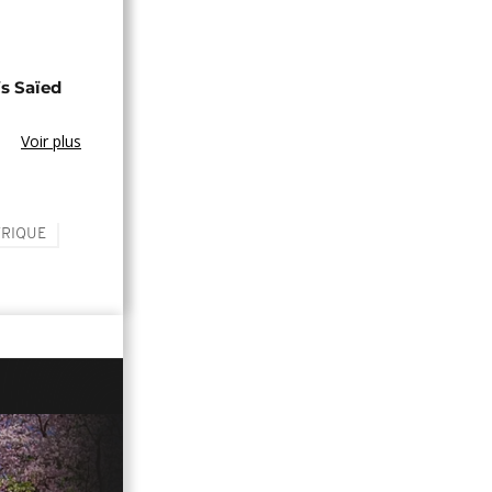
s Saïed
Voir plus
FRIQUE