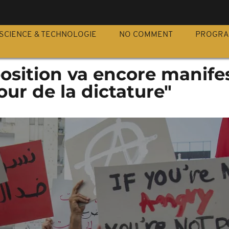
S
SCIENCE & TECHNOLOGIE
NO COMMENT
PROGR
pposition va encore manife
our de la dictature"