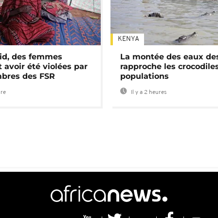
KENYA
id, des femmes
La montée des eaux des
 avoir été violées par
rapproche les crocodile
bres des FSR
populations
ure
Il y a 2 heures