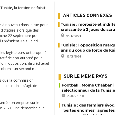
unisie, la tension ne faiblit
ARTICLES CONNEXES
Tunisie : morosité et indif
e à nouveau dans la rue pour
croissante à 2 jours du scru
a dictature alors que des
anche 22 septembre pour
04/10/2024
u président Kaïs Saïed.
Tunisie : l'opposition marq
ans du coup de force de Ka
les législateurs ont proposé
13/08/2024
tratif de son autorité pour
lon l'opposition, discréditerait
ur obtenir un second mandat.
SUR LE MÊME PAYS
uis que la commission
Football : Moïne Chaâban
 du scrutin. Il s'agit de
sélectionneur de la Tunisie
29/07 - 15:30
erré son emprise sur le
Tunisie : des fermiers évo
en 2021, une démarche que
''pertes énormes'' après les