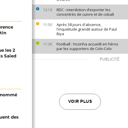
RDC : interdiction d’exporter les
12:19
concentrés de cuivre et de cobalt
Après 58 jours d'absence,
11:50
férence
l'inquiétude grandit autour de Paul
tin
Biya
Football : Vozinha accueilli en héros
11:36
par les supporters de Colo-Colo
ue les 2
is Saied
PUBLICITÉ
i nommé
VOIR PLUS
quent des