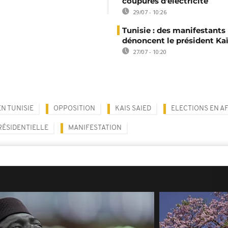
coupures d'électricité
29/07 - 10:26
Tunisie : des manifestants
dénoncent le président Kaï
27/07 - 10:20
N TUNISIE
OPPOSITION
KAIS SAIED
ELECTIONS EN A
RÉSIDENTIELLE
MANIFESTATION