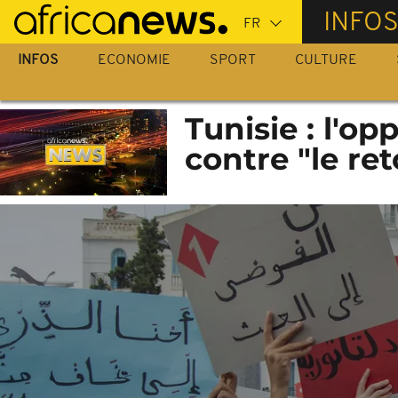
Passer
INFO
au
contenu
INFOS
ECONOMIE
SPORT
CULTURE
principal
Tunisie : l'o
contre "le ret