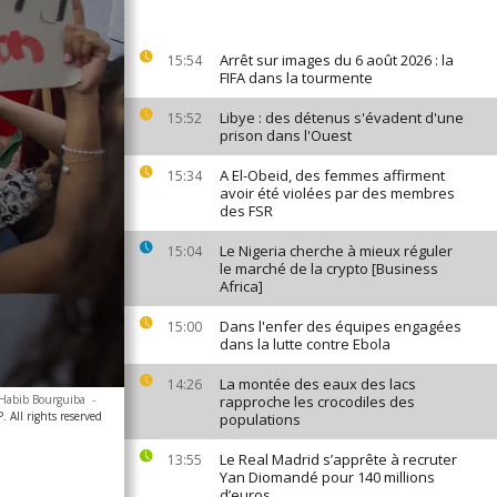
Arrêt sur images du 6 août 2026 : la
15:54
FIFA dans la tourmente
Libye : des détenus s'évadent d'une
15:52
prison dans l'Ouest
A El-Obeid, des femmes affirment
15:34
avoir été violées par des membres
des FSR
Le Nigeria cherche à mieux réguler
15:04
le marché de la crypto [Business
Africa]
Dans l'enfer des équipes engagées
15:00
dans la lutte contre Ebola
La montée des eaux des lacs
14:26
e Habib Bourguiba
-
rapproche les crocodiles des
 All rights reserved
populations
Le Real Madrid s’apprête à recruter
13:55
Yan Diomandé pour 140 millions
d’euros