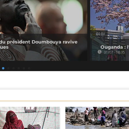
01:01
e du président Doumbouya ravive
ques
Ouganda : l'
31/07 - 18:35