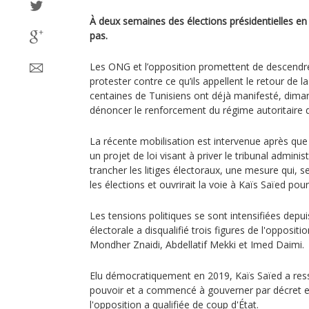
À deux semaines des élections présidentielles en T
pas.
Les ONG et l’opposition promettent de descendr
protester contre ce qu’ils appellent le retour de l
centaines de Tunisiens ont déjà manifesté, dim
dénoncer le renforcement du régime autoritaire d
La récente mobilisation est intervenue après que 
un projet de loi visant à priver le tribunal adminis
trancher les litiges électoraux, une mesure qui, se
les élections et ouvrirait la voie à Kaïs Saïed po
Les tensions politiques se sont intensifiées dep
électorale a disqualifié trois figures de l'opposition
Mondher Znaidi, Abdellatif Mekki et Imed Daimi.
Elu démocratiquement en 2019, Kaïs Saïed a ress
pouvoir et a commencé à gouverner par décret 
l'opposition a qualifiée de coup d'État.