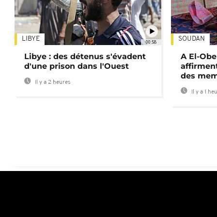
LIBYE
SOUDAN
00:58
Libye : des détenus s'évadent
A El-Obe
d'une prison dans l'Ouest
affirment
des mem
Il y a 2 heures
Il y a 1 he