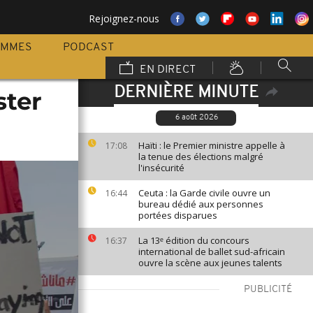
Rejoignez-nous
AMMES
PODCAST
EN DIRECT
DERNIÈRE MINUTE
ster
6 août 2026
Haïti : le Premier ministre appelle à
17:08
la tenue des élections malgré
l'insécurité
Ceuta : la Garde civile ouvre un
16:44
bureau dédié aux personnes
portées disparues
La 13ᵉ édition du concours
16:37
international de ballet sud-africain
ouvre la scène aux jeunes talents
PUBLICITÉ