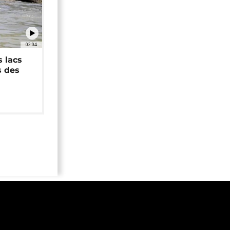
02:04
 lacs
s des