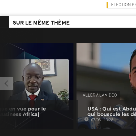
ELECTION P
SUR LE MÊME THÈME
ALLER À LA VIDEO
que en vue pour le
USA : Qui est Abdu
usiness Africa]
qui bouscule les d
07/08 - 13:28