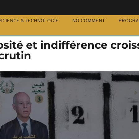
S
SCIENCE & TECHNOLOGIE
NO COMMENT
PROGR
osité et indifférence croi
crutin