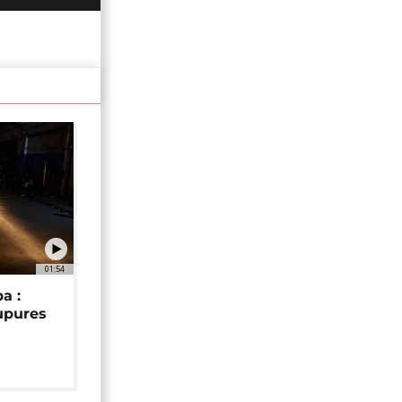
01:54
a :
upures