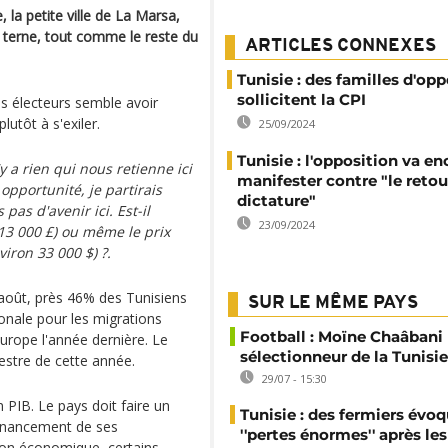
, la petite ville de La Marsa,
n terne, tout comme le reste du
ARTICLES CONNEXES
Tunisie : des familles d'op
sollicitent la CPI
es électeurs semble avoir
lutôt à s'exiler.
25/09/2024
Tunisie : l'opposition va en
'y a rien qui nous retienne ici
manifester contre "le retou
opportunité, je partirais
dictature"
pas d'avenir ici. Est-il
23/09/2024
13 000 £) ou même le prix
iron 33 000 $) ?.
août, près 46% des Tunisiens
SUR LE MÊME PAYS
ionale pour les migrations
Football : Moïne Chaâban
urope l'année dernière. Le
sélectionneur de la Tunisie
stre de cette année.
29/07 - 15:30
 PIB. Le pays doit faire un
Tunisie : des fermiers évo
financement de ses
''pertes énormes'' après les
tion économique, certains