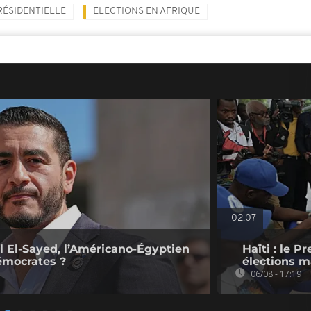
RÉSIDENTIELLE
ELECTIONS EN AFRIQUE
02:07
l El-Sayed, l’Américano-Égyptien
Haïti : le P
émocrates ?
élections ma
06/08 - 17:19