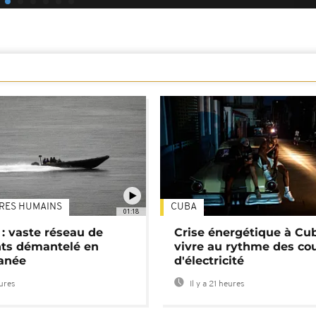
TRES HUMAINS
CUBA
01:18
: vaste réseau de
Crise énergétique à Cub
nts démantelé en
vivre au rythme des co
anée
d'électricité
eures
Il y a 21 heures