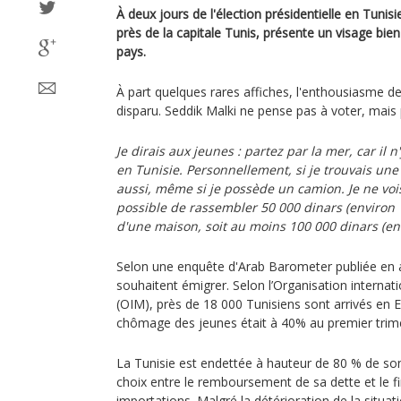
À deux jours de l'élection présidentielle en Tunisie
près de la capitale Tunis, présente un visage bie
pays.
À part quelques rares affiches, l'enthousiasme d
disparu. Seddik Malki ne pense pas à voter, mais p
Je dirais aux jeunes : partez par la mer, car il n
en Tunisie. Personnellement, si je trouvais une 
aussi, même si je possède un camion. Je ne vois 
possible de rassembler 50 000 dinars (environ 
d'une maison, soit au moins 100 000 dinars (env
Selon une enquête d'Arab Barometer publiée en 
souhaitent émigrer. Selon l’Organisation internat
(OIM), près de 18 000 Tunisiens sont arrivés en E
chômage des jeunes était à 40% au premier trime
La Tunisie est endettée à hauteur de 80 % de son
choix entre le remboursement de sa dette et le 
importations. Malgré la détérioration de la situa