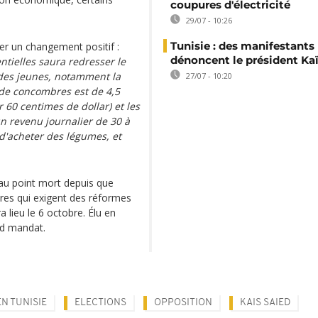
coupures d'électricité
29/07 - 10:26
Tunisie : des manifestants
er un changement positif :
dénoncent le président Kaï
ntielles saura redresser le
 des jeunes, notamment la
27/07 - 10:20
o de concombres est de 4,5
r 60 centimes de dollar) et les
un revenu journalier de 30 à
le d'acheter des légumes, et
 au point mort depuis que
ières qui exigent des réformes
 lieu le 6 octobre. Élu en
nd mandat.
N TUNISIE
ELECTIONS
OPPOSITION
KAIS SAIED