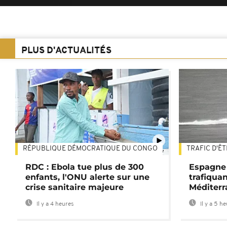
PLUS D'ACTUALITÉS
RÉPUBLIQUE DÉMOCRATIQUE DU CONGO
TRAFIC D'Ê
01:47
RDC : Ebola tue plus de 300
Espagne 
enfants, l'ONU alerte sur une
trafiqua
crise sanitaire majeure
Méditerr
Il y a 4 heures
Il y a 5 h