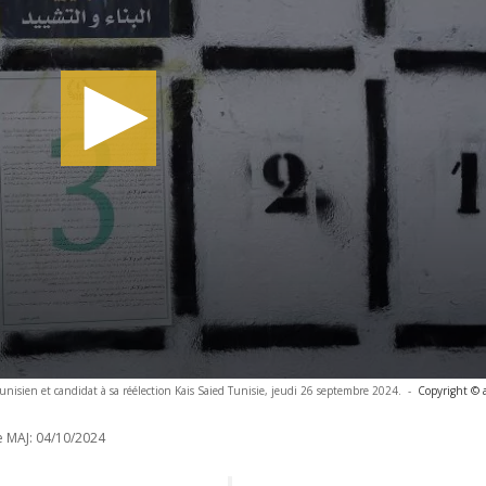
unisien et candidat à sa réélection Kais Saied Tunisie, jeudi 26 septembre 2024.
-
Copyright © 
e MAJ:
04/10/2024