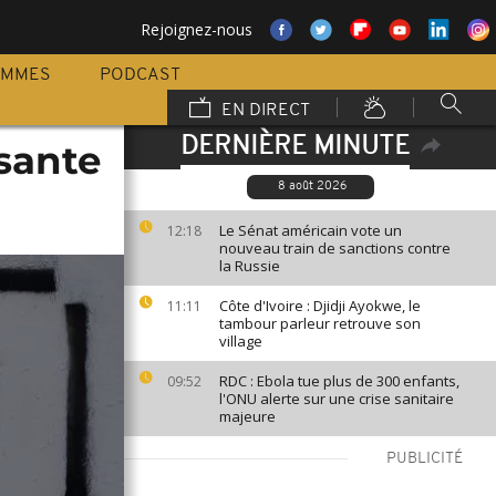
Rejoignez-nous
AMMES
PODCAST
EN DIRECT
DERNIÈRE MINUTE
ssante
8 août 2026
Le Sénat américain vote un
12:18
nouveau train de sanctions contre
la Russie
Côte d'Ivoire : Djidji Ayokwe, le
11:11
tambour parleur retrouve son
village
RDC : Ebola tue plus de 300 enfants,
09:52
l'ONU alerte sur une crise sanitaire
majeure
PUBLICITÉ