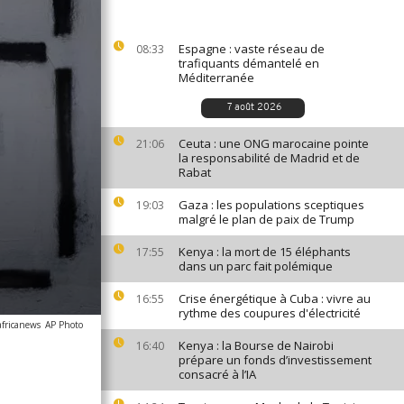
Espagne : vaste réseau de
08:33
trafiquants démantelé en
Méditerranée
7 août 2026
Ceuta : une ONG marocaine pointe
21:06
la responsabilité de Madrid et de
Rabat
Gaza : les populations sceptiques
19:03
malgré le plan de paix de Trump
Kenya : la mort de 15 éléphants
17:55
dans un parc fait polémique
Crise énergétique à Cuba : vivre au
16:55
rythme des coupures d'électricité
africanews
AP Photo
Kenya : la Bourse de Nairobi
16:40
prépare un fonds d’investissement
consacré à l’IA