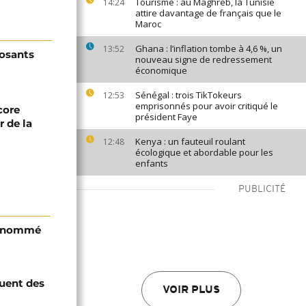
Tourisme : au Maghreb, la Tunisie
14:24
attire davantage de français que le
Maroc
Ghana : l’inflation tombe à 4,6 %, un
13:52
posants
nouveau signe de redressement
économique
Sénégal : trois TikTokeurs
12:53
emprisonnés pour avoir critiqué le
core
président Faye
r de la
Kenya : un fauteuil roulant
12:48
écologique et abordable pour les
enfants
PUBLICITÉ
i nommé
quent des
VOIR PLUS