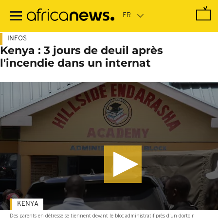
Passer
au
contenu
principal
INFOS
Kenya : 3 jours de deuil après
l'incendie dans un internat
KENYA
Des parents en détresse se tiennent devant le bloc administratif près d'un dortoir