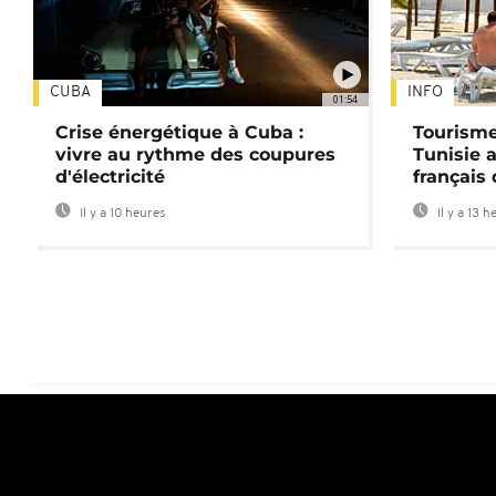
CUBA
INFO
01:54
Crise énergétique à Cuba :
Tourisme
vivre au rythme des coupures
Tunisie 
d'électricité
français
Il y a 10 heures
Il y a 13 h