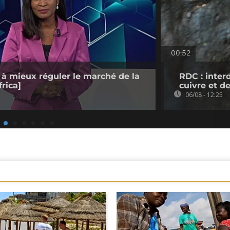
00:52
 à mieux réguler le marché de la
RDC : inter
rica]
cuivre et d
06/08 - 12:25