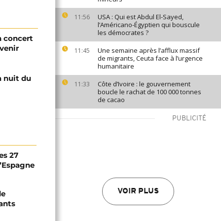
USA : Qui est Abdul El-Sayed,
11:56
l’Américano-Égyptien qui bouscule
les démocrates ?
n concert
 venir
Une semaine après l’afflux massif
11:45
de migrants, Ceuta face à l’urgence
humanitaire
a nuit du
Côte d’Ivoire : le gouvernement
11:33
boucle le rachat de 100 000 tonnes
de cacao
PUBLICITÉ
es 27
 l’Espagne
VOIR PLUS
de
ants