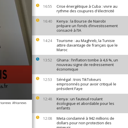
Crise énergétique à Cuba : vivre au
16:55
rythme des coupures d'électricité
Kenya : la Bourse de Nairobi
16:40
prépare un fonds d’investissement
consacré à l’IA
Tourisme : au Maghreb, la Tunisie
14:24
attire davantage de français que le
Maroc
Ghana : l’inflation tombe à 4,6 %, un
13:52
nouveau signe de redressement
économique
Sénégal : trois TikTokeurs
12:53
emprisonnés pour avoir critiqué le
président Faye
Kenya : un fauteuil roulant
12:48
ricanews
Africanews
écologique et abordable pour les
enfants
Meta condamné à 942 millions de
12:08
dollars pour non protection des
mineurs