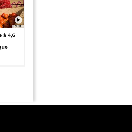
00:51
e à 4,6
que