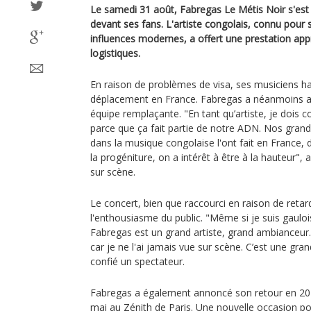
Le samedi 31 août, Fabregas Le Métis Noir s'est 
devant ses fans. L'artiste congolais, connu pour
influences modernes, a offert une prestation app
logistiques.
En raison de problèmes de visa, ses musiciens hab
déplacement en France. Fabregas a néanmoins a
équipe remplaçante. "En tant qu’artiste, je dois c
parce que ça fait partie de notre ADN. Nos grand
dans la musique congolaise l'ont fait en France, 
la progéniture, on a intérêt à être à la hauteur", 
sur scène.
Le concert, bien que raccourci en raison de reta
l'enthousiasme du public. "Même si je suis gaulo
Fabregas est un grand artiste, grand ambianceur. J
car je ne l'ai jamais vue sur scène. C’est une gra
confié un spectateur.
Fabregas a également annoncé son retour en 202
mai au Zénith de Paris. Une nouvelle occasion po