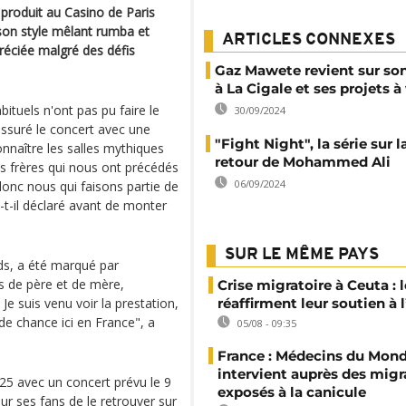
produit au Casino de Paris
 son style mêlant rumba et
ARTICLES CONNEXES
réciée malgré des défis
Gaz Mawete revient sur so
à La Cigale et ses projets à
ituels n'ont pas pu faire le
30/09/2024
ssuré le concert avec une
"Fight Night", la série sur l
onnaître les salles mythiques
retour de Mohammed Ali
s frères qui nous ont précédés
06/09/2024
donc nous qui faisons partie de
a-t-il déclaré avant de monter
SUR LE MÊME PAYS
rds, a été marqué par
is de père et de mère,
Crise migratoire à Ceuta : l
e suis venu voir la prestation,
réaffirment leur soutien à
nde chance ici en France", a
05/08 - 09:35
France : Médecins du Mon
intervient auprès des migr
5 avec un concert prévu le 9
exposés à la canicule
ur ses fans de le retrouver sur