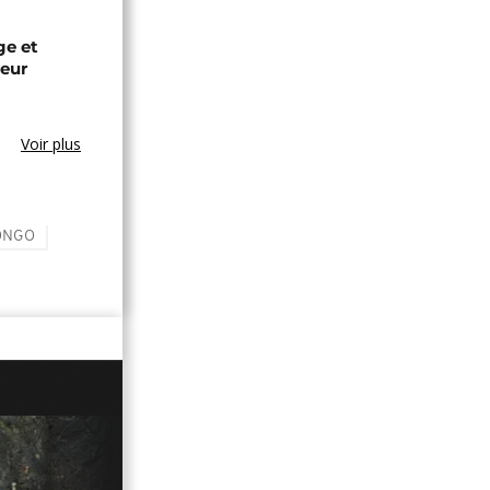
ge et
leur
Voir plus
ONGO