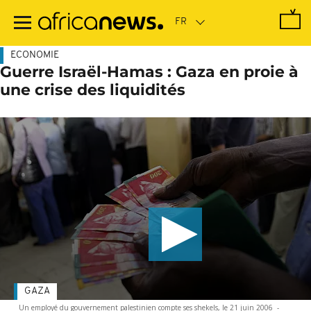
Passer
au
contenu
principal
ECONOMIE
Guerre Israël-Hamas : Gaza en proie à
une crise des liquidités
GAZA
Un employé du gouvernement palestinien compte ses shekels, le 21 juin 2006
-