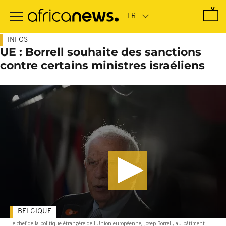
Passer
au
contenu
principal
INFOS
UE : Borrell souhaite des sanctions
contre certains ministres israéliens
BELGIQUE
Le chef de la politique étrangère de l'Union européenne, Josep Borrell, au bâtiment