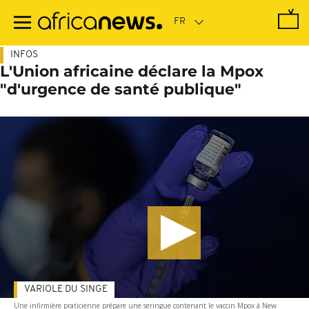
Passer
au
contenu
principal
INFOS
L'Union africaine déclare la Mpox
"d'urgence de santé publique"
VARIOLE DU SINGE
Une infirmière praticienne prépare une seringue contenant le vaccin Mpox à New