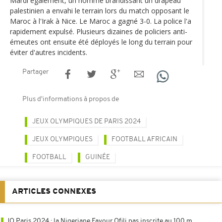
Mardi également, un homme brandissant un drapeau
palestinien a envahi le terrain lors du match opposant le
Maroc à l'Irak à Nice. Le Maroc a gagné 3-0. La police l'a
rapidement expulsé. Plusieurs dizaines de policiers anti-
émeutes ont ensuite été déployés le long du terrain pour
éviter d'autres incidents.
Partager
Plus d'informations à propos de
JEUX OLYMPIQUES DE PARIS 2024
JEUX OLYMPIQUES
FOOTBALL AFRICAIN
FOOTBALL
GUINÉE
ARTICLES CONNEXES
JO Paris 2024 : la Nigeriane Favour Ofili pas inscrite au 100 m