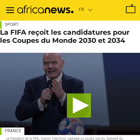
Passer
au
contenu
principal
SPORT
La FIFA reçoit les candidatures pour
les Coupes du Monde 2030 et 2034
FRANCE
Le Président de la FIFA, Gianni Infantino, s'adresse au public lors du Sommet du