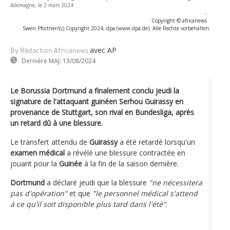
Allemagne, le 2 mars 2024
-
Copyright © africanews
Swen Pfortner/(c) Copyright 2024, dpa (www.dpa.de). Alle Rechte vorbehalten
avec AP
By Rédaction Africanews
Dernière MAJ:
13/08/2024
Le Borussia Dortmund a finalement conclu jeudi la
signature de l'attaquant guinéen Serhou Guirassy en
provenance de Stuttgart, son rival en Bundesliga, après
un retard dû à une blessure.
Le transfert attendu de
Guirassy
a été retardé lorsqu'un
examen médical
a révélé une blessure contractée en
jouant pour la
Guinée
à la fin de la saison dernière.
Dortmund
a déclaré jeudi que la blessure
"ne nécessitera
pas d'opération"
et que
"le personnel médical s'attend
à ce qu'il soit disponible plus tard dans l'été"
.