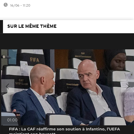
16/06 - 11:20
SUR LE MÊME THÈME
01:00
FIFA : La CAF réaffirme son soutien à Infantino, l’UEFA
maintient son boycott