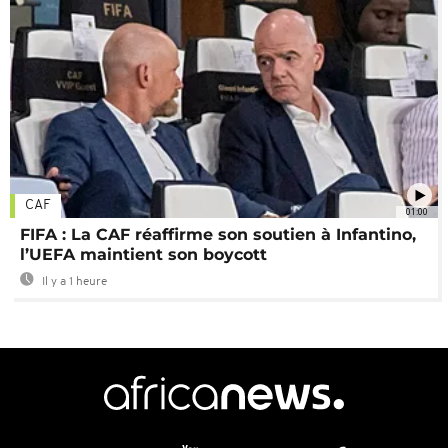
CAF
01:00
FIFA : La CAF réaffirme son soutien à Infantino,
l’UEFA maintient son boycott
Il y a 1 heure