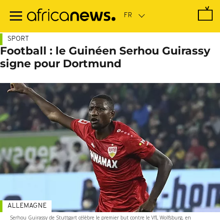
Passer
au
contenu
principal
SPORT
Football : le Guinéen Serhou Guirassy
signe pour Dortmund
ALLEMAGNE
Serhou Guirassy de Stuttgart célèbre le premier but contre le VfL Wolfsburg, en