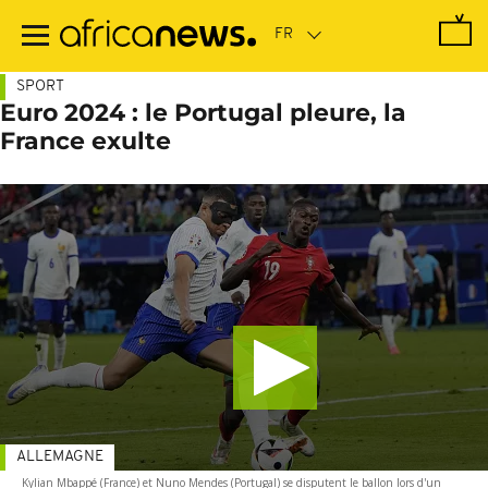
Passer
au
contenu
principal
SPORT
Euro 2024 : le Portugal pleure, la
France exulte
ALLEMAGNE
Kylian Mbappé (France) et Nuno Mendes (Portugal) se disputent le ballon lors d'un