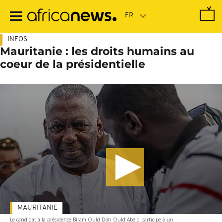
Passer
au
contenu
principal
INFOS
Mauritanie : les droits humains au
coeur de la présidentielle
MAURITANIE
Le candidat à la présidence Biram Ould Dah Ould Abeid participe à un