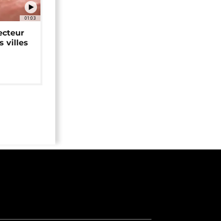
01:03
ecteur
 villes