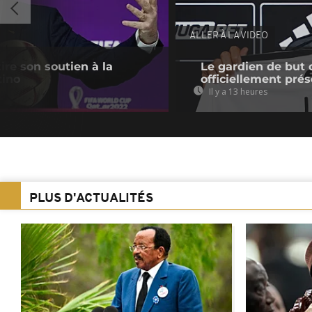
ALLER À LA VIDEO
tire son soutien à la
Le gardien de but 
tino
officiellement pré
Il y a 13 heures
PLUS D'ACTUALITÉS