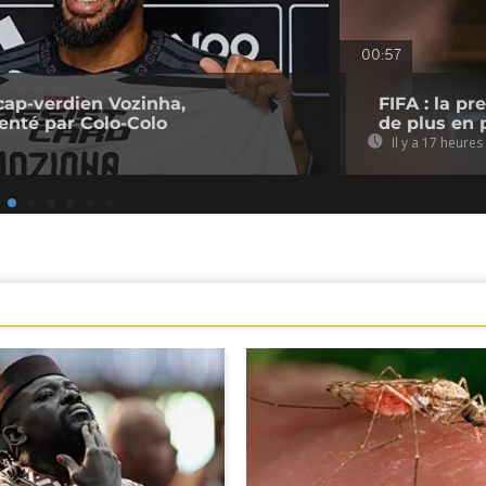
00:57
cap-verdien Vozinha,
FIFA : la p
senté par Colo-Colo
de plus en p
Il y a 17 heures