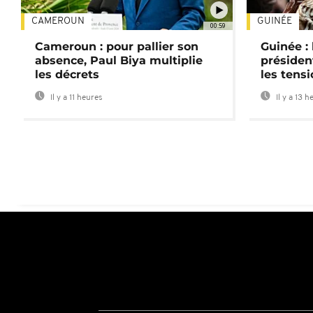
CAMEROUN
GUINÉE
00:59
Cameroun : pour pallier son
Guinée :
absence, Paul Biya multiplie
préside
les décrets
les tensi
Il y a 11 heures
Il y a 13 h