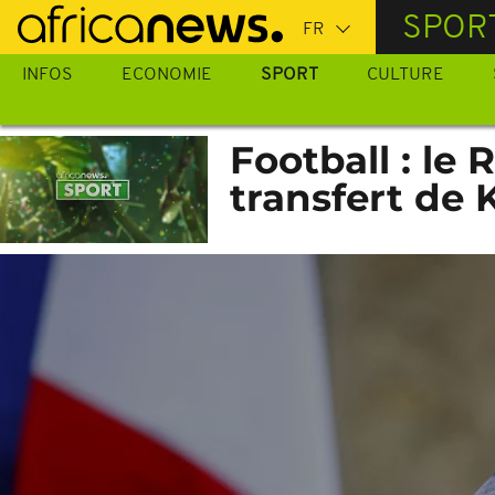
Passer
SPOR
au
contenu
INFOS
ECONOMIE
SPORT
CULTURE
principal
Football : le
transfert de