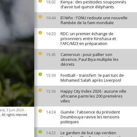
Kenya : des pesticides soupçonnés
18:02
d'avoir tué quinze éléphants
El Niño : l'ONU redoute une nouvelle
16:44
flambée de la faim mondiale
RDC: un premier échange de
16:20
prisonniers entre Kinshasa et
l'AFC/M23 en préparation
Cameroun : pour pallier son
15:45
absence, Paul Biya multiplie les
décrets
Football – transfert : le pari turc de
15:39
Mohamed Salah après Liverpool
Happy City Index 2026 : aucune ville
15:36
africaine parmi les 200 premières
villes
aris, 3 juin 2024
-
Guinée : l'absence du président
14:24
All rights reserved.
Doumbouya ravive les tensions
politiques
Le gardien de but cap-verdien
14:23