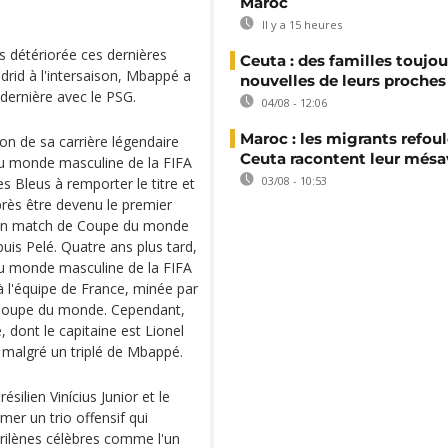
Maroc
Il y a 15 heures
s détériorée ces dernières
Ceuta : des familles toujou
drid à l'intersaison, Mbappé a
nouvelles de leurs proches
dernière avec le PSG.
04/08 - 12:06
Maroc : les migrants refou
on de sa carrière légendaire
Ceuta racontent leur mésa
du monde masculine de la FIFA
03/08 - 10:53
 Bleus à remporter le titre et
rès être devenu le premier
 un match de Coupe du monde
is Pelé. Quatre ans plus tard,
du monde masculine de la FIFA
 à l'équipe de France, minée par
a Coupe du monde. Cependant,
e, dont le capitaine est Lionel
 malgré un triplé de Mbappé.
silien Vinícius Junior et le
mer un trio offensif qui
rilènes célèbres comme l'un