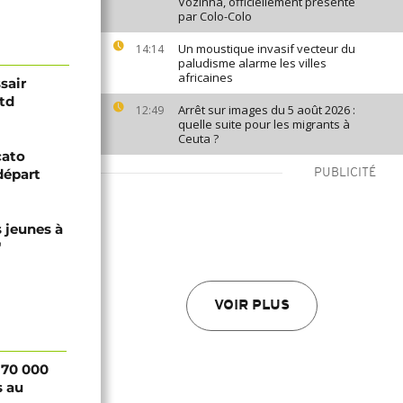
Vozinha, officiellement présenté
par Colo-Colo
Un moustique invasif vecteur du
14:14
paludisme alarme les villes
africaines
sair
td
Arrêt sur images du 5 août 2026 :
12:49
quelle suite pour les migrants à
Ceuta ?
cato
départ
PUBLICITÉ
 jeunes à
"
VOIR PLUS
 70 000
s au