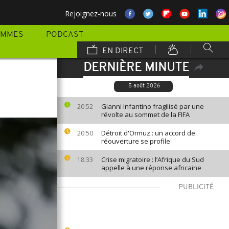
Rejoignez-nous
AMMES
PODCAST
EN DIRECT
DERNIÈRE MINUTE
5 août 2026
Gianni Infantino fragilisé par une
20:52
révolte au sommet de la FIFA
Détroit d'Ormuz : un accord de
20:50
réouverture se profile
Crise migratoire : l’Afrique du Sud
18:33
appelle à une réponse africaine
PUBLICITÉ