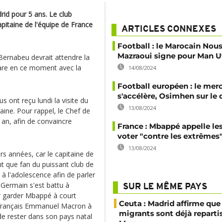
rid pour 5 ans. Le club
pitaine de l'équipe de France
ARTICLES CONNEXES
Football : le Marocain Nous
Mazraoui signe pour Man U
Bernabeu devrait attendre la
pare en ce moment avec la
14/08/2024
Football européen : le mer
s'accélère, Osimhen sur le 
 ont reçu lundi la visite du
13/08/2024
ine. Pour rappel, le Chef de
n an, afin de convaincre
France : Mbappé appelle les
voter "contre les extrêmes
13/08/2024
rs années, car le capitaine de
nt que fan du puissant club de
 à l'adolescence afin de parler
-Germain s'est battu à
SUR LE MÊME PAYS
ur garder Mbappé à court
Ceuta : Madrid affirme que
t français Emmanuel Macron à
migrants sont déjà reparti
e rester dans son pays natal