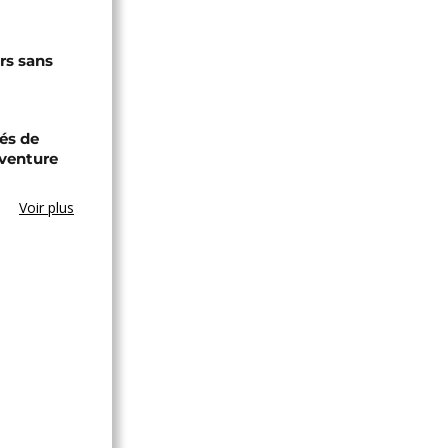
rs sans
lés de
venture
Voir plus