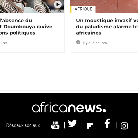
AFRIQUE
01:05
 l'absence du
Un moustique invasif v
nt Doumbouya ravive
du paludisme alarme les
ons politiques
africaines
eures
Il y a 13 heures
Réseaux sociaux