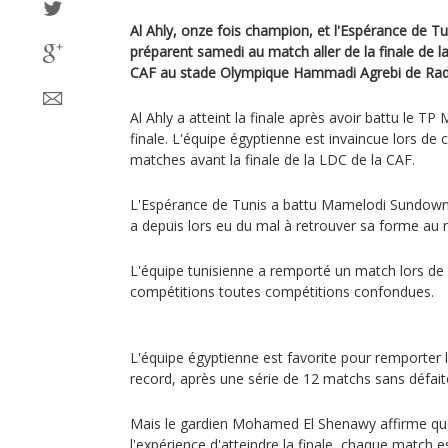
Al Ahly, onze fois champion, et l'Espérance de T
préparent samedi au match aller de la finale de 
CAF au stade Olympique Hammadi Agrebi de Radè
Al Ahly a atteint la finale après avoir battu le 
finale. L'équipe égyptienne est invaincue lors de c
matches avant la finale de la LDC de la CAF.
L'Espérance de Tunis a battu Mamelodi Sundown 
a depuis lors eu du mal à retrouver sa forme au n
L'équipe tunisienne a remporté un match lors de 
compétitions toutes compétitions confondues.
L'équipe égyptienne est favorite pour remporter l
record, après une série de 12 matchs sans défaite 
Mais le gardien Mohamed El Shenawy affirme qu
l'expérience d'atteindre la finale, chaque match 