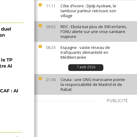
Côte d'Ivoire : Djidji Ayokwe, le
11:11
tambour parleur retrouve son
village
RDC : Ebola tue plus de 300 enfants,
09:52
 duel
l'ONU alerte sur une crise sanitaire
 en
majeure
Espagne : vaste réseau de
08:33
trafiquants démantelé en
Méditerranée
 le TP
re Al
7 août 2026
Ceuta : une ONG marocaine pointe
21:06
la responsabilité de Madrid et de
Rabat
CAF : Al
PUBLICITÉ