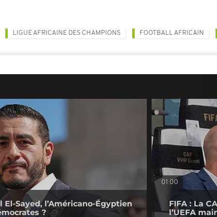
LIGUE AFRICAINE DES CHAMPIONS
FOOTBALL AFRICAIN
01:00
l El-Sayed, l’Américano-Égyptien
FIFA : La CA
émocrates ?
l’UEFA main