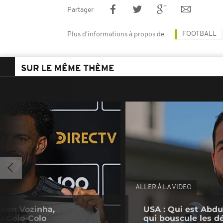
Partager
FOOTBALL
Plus d'informations à propos de
SUR LE MÊME THÈME
ALLER À LA VIDEO
dien Vozinha,
USA : Qui est Abdu
r Colo-Colo
qui bouscule les d