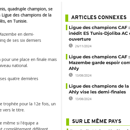
unis, quadruple champion, se
la Ligue des champions de la
ARTICLES CONNEXES
s, en Tunisie.
Ligue des champions CAF :
inédit ES Tunis-Djoliba AC
TP Mazembe en demi-
ouverture
inq de ses six derniers
26/11/2024
Ligue des champions CAF :
pour une place en finale mais
Mazembe garde espoir cont
iveau national.
Ahly
13/08/2024
ses quatre dernières
Ligue des champions de la 
Ahly vise les demi-finales
13/08/2024
e trophée pour la 12e fois, un
vers le titre.
SUR LE MÊME PAYS
e même si l'équipe a
est complètement différent.