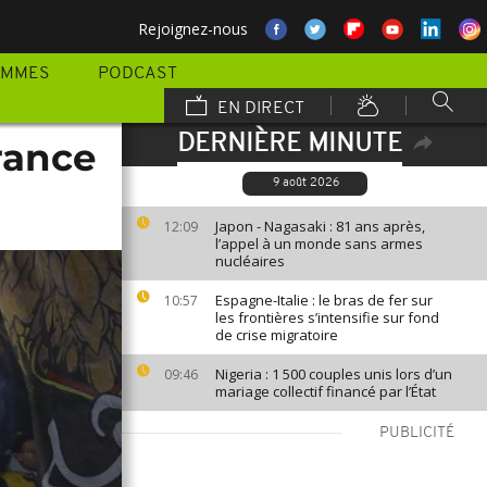
Rejoignez-nous
AMMES
PODCAST
EN DIRECT
DERNIÈRE MINUTE
rance
9 août 2026
Japon - Nagasaki : 81 ans après,
12:09
l’appel à un monde sans armes
nucléaires
Espagne-Italie : le bras de fer sur
10:57
les frontières s’intensifie sur fond
de crise migratoire
Nigeria : 1 500 couples unis lors d’un
09:46
mariage collectif financé par l’État
PUBLICITÉ