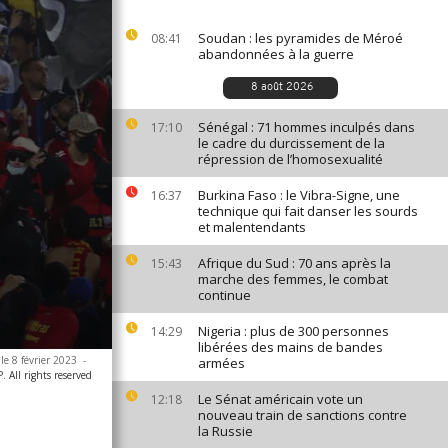
Soudan : les pyramides de Méroé
08:41
abandonnées à la guerre
8 août 2026
Sénégal : 71 hommes inculpés dans
17:10
le cadre du durcissement de la
répression de l’homosexualité
Burkina Faso : le Vibra-Signe, une
16:37
technique qui fait danser les sourds
et malentendants
Afrique du Sud : 70 ans après la
15:43
marche des femmes, le combat
continue
Nigeria : plus de 300 personnes
14:29
libérées des mains de bandes
le 8 février 2023
-
armées
 All rights reserved
Le Sénat américain vote un
12:18
nouveau train de sanctions contre
la Russie