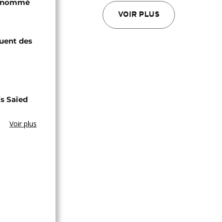
i nommé
VOIR PLUS
quent des
s Saïed
Voir plus