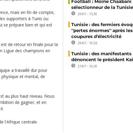
Football : Moïne Chaâban
sélectionneur de la Tunisie
ence, mais en fin de compte,
29/07 - 15:30
des supporters à Tunis ou
Tunisie : des fermiers évo
qui se prépare bien et qui est
''pertes énormes'' après les
coupures d'électricité
29/07 - 10:26
est de retour en finale pour la
en Ligue des champions en
Tunisie : des manifestants
dénoncent le président Kaï
27/07 - 10:20
uipe a travaillé dur pour
 physique et mental, de
 est au plus haut niveau. Nous
mbition de gagner, et en
l.
 l'Afrique centrale.