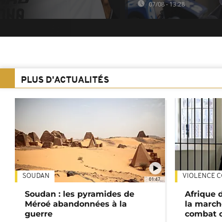
07/08 - 13:28
PLUS D'ACTUALITÉS
SOUDAN
VIOLENCE C
01:47
Soudan : les pyramides de
Afrique 
Méroé abandonnées à la
la march
guerre
combat 