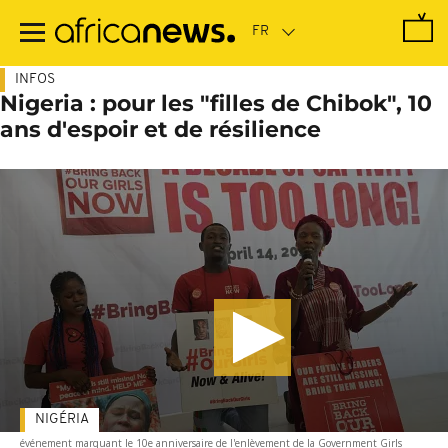
Passer
au
contenu
principal
INFOS
Nigeria : pour les "filles de Chibok", 10
ans d'espoir et de résilience
NIGÉRIA
événement marquant le 10e anniversaire de l'enlèvement de la Government Girls