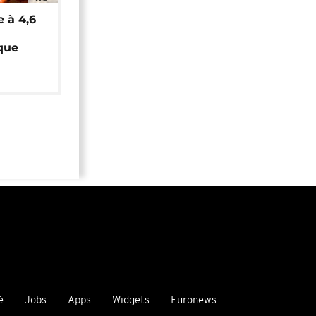
e à 4,6
que
é
Jobs
Apps
Widgets
Euronews