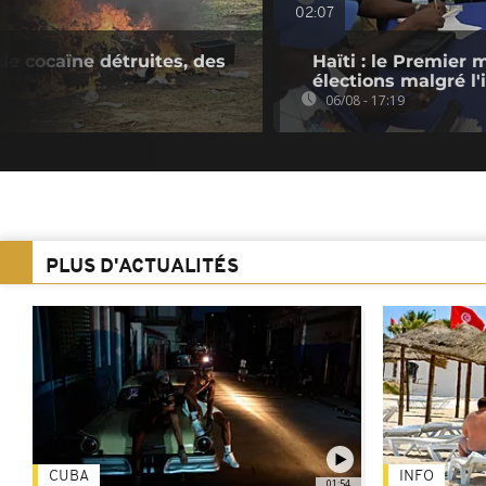
02:07
 de cocaïne détruites, des
Haïti : le Premier 
élections malgré l'
06/08 - 17:19
PLUS D'ACTUALITÉS
CUBA
INFO
01:54