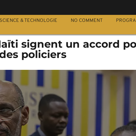
S
SCIENCE & TECHNOLOGIE
NO COMMENT
PROGR
aïti signent un accord po
es policiers