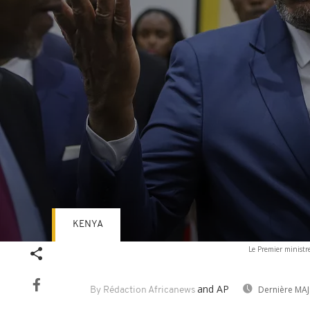
KENYA
Volume
Le Premier ministr
90%
and AP
Dernière MAJ
By Rédaction Africanews