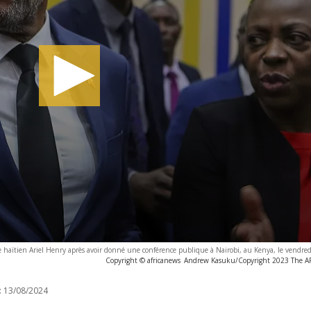
e haïtien Ariel Henry après avoir donné une conférence publique à Nairobi, au Kenya, le vendre
Copyright © africanews
Andrew Kasuku/Copyright 2023 The AP. 
:
13/08/2024