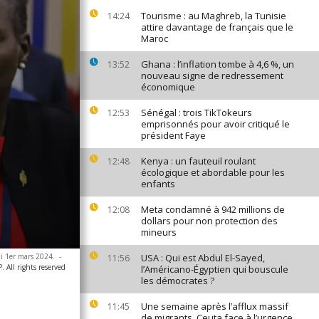
Tourisme : au Maghreb, la Tunisie
14:24
attire davantage de français que le
Maroc
Ghana : l’inflation tombe à 4,6 %, un
13:52
nouveau signe de redressement
économique
Sénégal : trois TikTokeurs
12:53
emprisonnés pour avoir critiqué le
président Faye
Kenya : un fauteuil roulant
12:48
écologique et abordable pour les
enfants
Meta condamné à 942 millions de
12:08
dollars pour non protection des
mineurs
di 1er mars 2024.
-
USA : Qui est Abdul El-Sayed,
11:56
All rights reserved
l’Américano-Égyptien qui bouscule
les démocrates ?
Une semaine après l’afflux massif
11:45
de migrants, Ceuta face à l’urgence