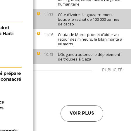
humanitaire
Côte d’Ivoire : le gouvernement
11:33
boucle le rachat de 100 000 tonnes
de cacao
Aukot
à Haïti
Ceuta : le Maroc promet d’aider au
11:16
retour des mineurs, le bilan monte à
80 morts
L’Ouganda autorise le déploiement
10:43
de troupes à Gaza
PUBLICITÉ
bi prépare
 consacré
cs
es
VOIR PLUS
upçonnés