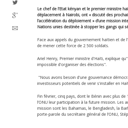
Le chef de l’Etat kényan et le premier ministre haï
déplacement à Nairobi, ont « discuté des procha
l’accélération du déploiement » d’une mission int
Nations unies destinée à stopper les gangs qui sé
Face aux appels du gouvernement haïtien et de l
de mener cette force de 2 500 soldats.
Ariel Henry, Premier ministre d'Haïti, explique qu"E
impossible d'organiser des élections".
"Nous avons besoin d'une gouvernance démocra
investisseurs potentiels de venir s'installer en Haïti
Fin février, cinq pays, dont le Bénin avec plus d
l’ONU leur participation à la future mission. Les
mission sont les Bahamas, le Bengladesh, la Barb
porte-parole du secrétaire général de l’ONU, Sté