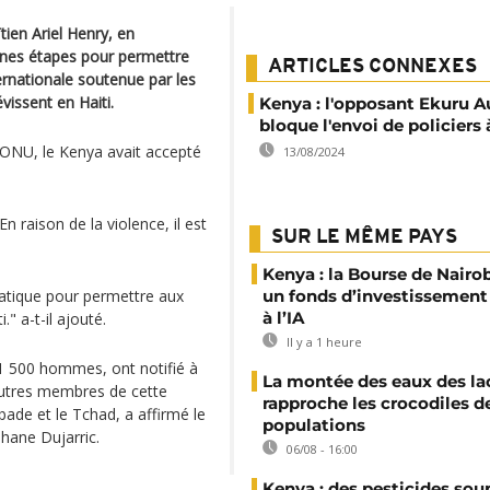
tien Ariel Henry, en
ines étapes pour permettre
ARTICLES CONNEXES
ernationale soutenue par les
vissent en Haiti.
Kenya : l'opposant Ekuru 
bloque l'envoi de policiers 
’ONU, le Kenya avait accepté
13/08/2024
n raison de la violence, il est
SUR LE MÊME PAYS
Kenya : la Bourse de Nairo
tique pour permettre aux
un fonds d’investissement
à l’IA
." a-t-il ajouté.
Il y a 1 heure
e 1 500 hommes, ont notifié à
La montée des eaux des la
 autres membres de cette
rapproche les crocodiles d
ade et le Tchad, a affirmé le
populations
phane Dujarric.
06/08 - 16:00
Kenya : des pesticides so