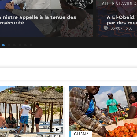
ALLER À LA VIDEO
ministre appelle à la tenue des
A El-Obeid,
insécurité
par des me
06/08 - 16:05
GHANA
01:01