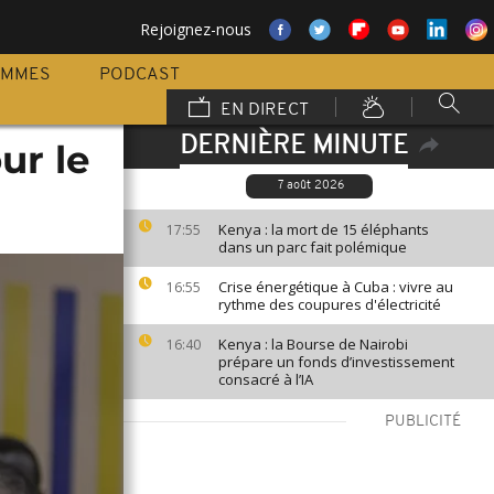
Rejoignez-nous
AMMES
PODCAST
EN DIRECT
DERNIÈRE MINUTE
ur le
7 août 2026
Kenya : la mort de 15 éléphants
17:55
dans un parc fait polémique
Crise énergétique à Cuba : vivre au
16:55
rythme des coupures d'électricité
Kenya : la Bourse de Nairobi
16:40
prépare un fonds d’investissement
consacré à l’IA
PUBLICITÉ