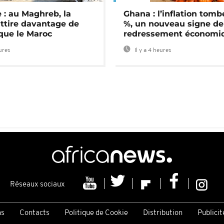
 : au Maghreb, la
Ghana : l’inflation tomb
attire davantage de
%, un nouveau signe de
 que le Maroc
redressement économi
eures
Il y a 4 heures
Réseaux sociaux
ns
Contacts
Politique de Cookie
Distribution
Publicit