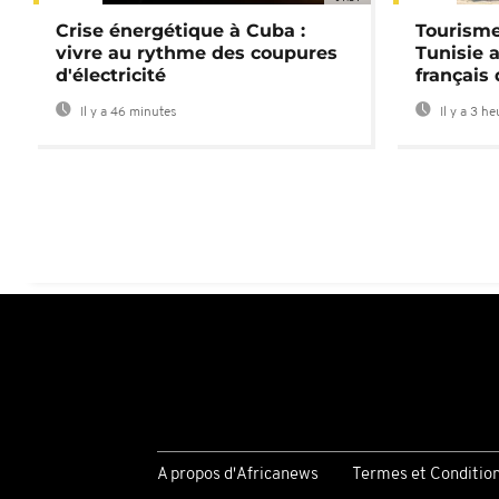
Crise énergétique à Cuba :
Tourisme
vivre au rythme des coupures
Tunisie 
d'électricité
français
Il y a 46 minutes
Il y a 3 h
A propos d'Africanews
Termes et Conditio