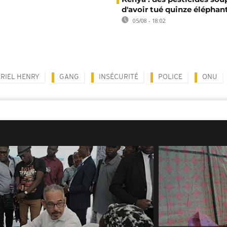
d'avoir tué quinze éléphan
05/08 - 18:02
RIEL HENRY
GANG
INSÉCURITÉ
POLICE
ONU