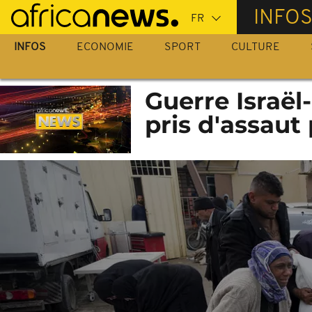
Passer
INFO
au
contenu
INFOS
ECONOMIE
SPORT
CULTURE
principal
Guerre Israël
pris d'assaut