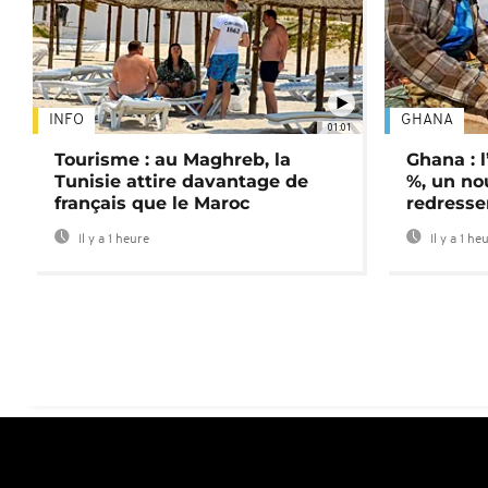
INFO
GHANA
01:01
Tourisme : au Maghreb, la
Ghana : l
Tunisie attire davantage de
%, un no
français que le Maroc
redress
Il y a 1 heure
Il y a 1 he