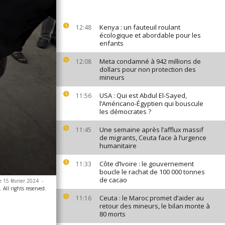
Kenya : un fauteuil roulant
12:48
écologique et abordable pour les
enfants
Meta condamné à 942 millions de
12:08
dollars pour non protection des
mineurs
USA : Qui est Abdul El-Sayed,
11:56
l’Américano-Égyptien qui bouscule
les démocrates ?
Une semaine après l’afflux massif
11:45
de migrants, Ceuta face à l’urgence
humanitaire
Côte d’Ivoire : le gouvernement
11:33
boucle le rachat de 100 000 tonnes
de cacao
e 15 février 2024
-
All rights reserved.
Ceuta : le Maroc promet d’aider au
11:16
retour des mineurs, le bilan monte à
80 morts