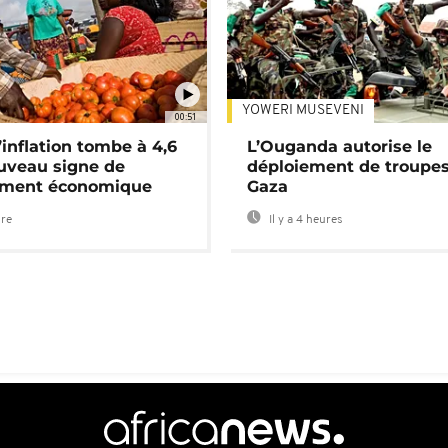
YOWERI MUSEVENI
00:51
’inflation tombe à 4,6
L’Ouganda autorise le
uveau signe de
déploiement de troupes
ement économique
Gaza
ure
Il y a 4 heures