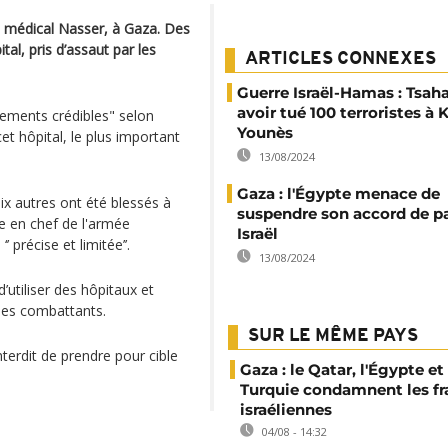
e médical Nasser, à Gaza. Des
ital, pris d’assaut par les
ARTICLES CONNEXES
Guerre Israël-Hamas : Tsaha
avoir tué 100 terroristes à 
nements crédibles" selon
Younès
t hôpital, le plus important
13/08/2024
Gaza : l'Égypte menace de
six autres ont été blessés à
suspendre son accord de p
le en chef de l'armée
Israël
’ précise et limitée’’.
13/08/2024
utiliser des hôpitaux et
ses combattants.
SUR LE MÊME PAYS
interdit de prendre pour cible
Gaza : le Qatar, l'Égypte et 
Turquie condamnent les f
israéliennes
04/08 - 14:32