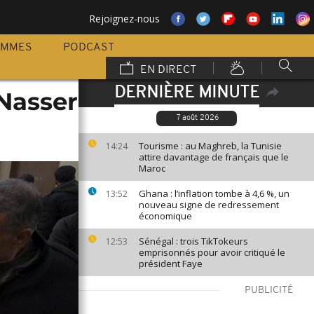
Rejoignez-nous
AMMES
PODCAST
EN DIRECT
DERNIÈRE MINUTE
 Nasser
7 août 2026
Tourisme : au Maghreb, la Tunisie
14:24
attire davantage de français que le
Maroc
Ghana : l’inflation tombe à 4,6 %, un
13:52
nouveau signe de redressement
économique
Sénégal : trois TikTokeurs
12:53
emprisonnés pour avoir critiqué le
président Faye
PUBLICITÉ