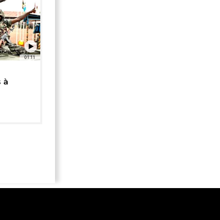
01:11
 à