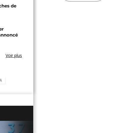
oches de
er
annoncé
Voir plus
A