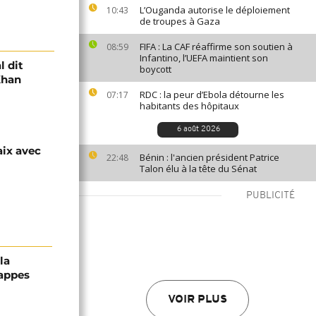
L’Ouganda autorise le déploiement
10:43
de troupes à Gaza
FIFA : La CAF réaffirme son soutien à
08:59
Infantino, l’UEFA maintient son
l dit
boycott
Khan
RDC : la peur d’Ebola détourne les
07:17
habitants des hôpitaux
6 août 2026
aix avec
Bénin : l'ancien président Patrice
22:48
Talon élu à la tête du Sénat
PUBLICITÉ
la
rappes
VOIR PLUS