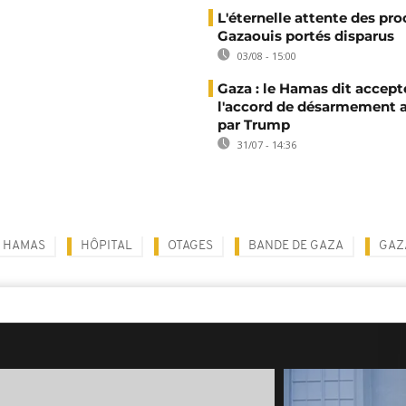
L'éternelle attente des pr
Gazaouis portés disparus
03/08 - 15:00
Gaza : le Hamas dit accept
l'accord de désarmement 
par Trump
31/07 - 14:36
HAMAS
HÔPITAL
OTAGES
BANDE DE GAZA
GAZ