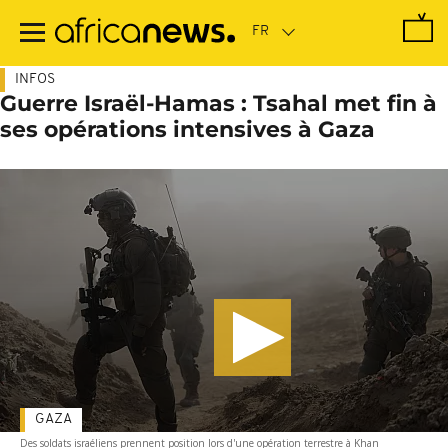
Passer
au
contenu
principal
INFOS
Guerre Israël-Hamas : Tsahal met fin à
ses opérations intensives à Gaza
GAZA
Des soldats israéliens prennent position lors d'une opération terrestre à Khan