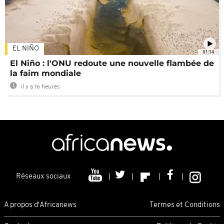
EL NIÑO
01:14
El Niño : l'ONU redoute une nouvelle flambée de
la faim mondiale
Il y a 16 heures
Réseaux sociaux
A propos d'Africanews
Termes et Conditions