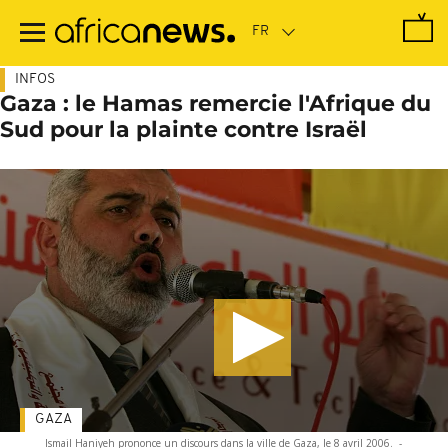
Passer
au
contenu
principal
INFOS
Gaza : le Hamas remercie l'Afrique du
Sud pour la plainte contre Israël
GAZA
Ismail Haniyeh prononce un discours dans la ville de Gaza, le 8 avril 2006.
-