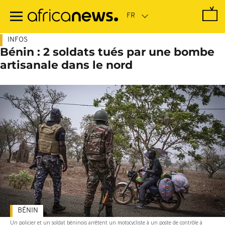
Passer
au
contenu
principal
INFOS
Bénin : 2 soldats tués par une bombe
artisanale dans le nord
BÉNIN
Un policier et un soldat béninois arrêtent un motocycliste à un poste de contrôle à