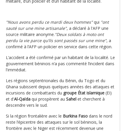
militaire, d’un policier et d’un habitant de la localité.
"Nous avons perdu ce mardi deux hommes"
qui
"ont
sauté sur une mine artisanale"
, a déclaré à l'AFP une
source militaire anonyme.
"Deux soldats à moto ont
perdu la vie parce qu’ils sont passés sur une mine"
, a
confirmé à l’AFP un policier en service dans cette région.
L’accident a été confirmé par un habitant de la localité. Le
gouvernement béninois n’a pas commenté l’incident dans
l'immédiat.
Les régions septentrionales du Bénin, du Togo et du
Ghana subissent depuis quelques années des attaques et
incursions de combattants du
groupe État islamique
(EI)
et d'
Al-Qaïda
qui prospèrent au
Sahel
et cherchent à
descendre vers le sud.
Si la région frontalière avec le
Burkina Faso
dans le nord
reste l’épicentre des attaques sur le sol béninois, la
frontière avec le Niger est récemment devenue une