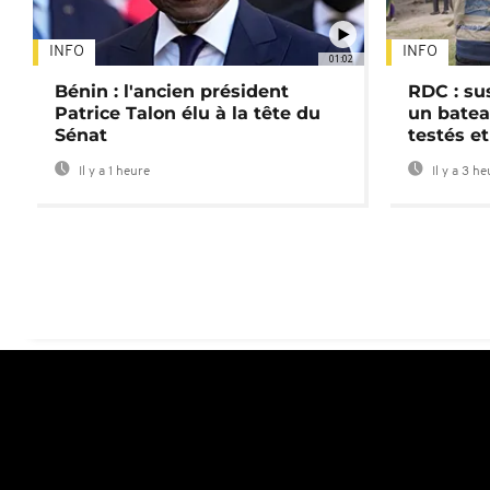
INFO
INFO
01:02
Bénin : l'ancien président
RDC : su
Patrice Talon élu à la tête du
un batea
Sénat
testés et
Il y a 1 heure
Il y a 3 h