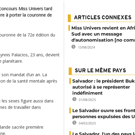
concours Miss Univers tard
ère à porter la couronne de
ARTICLES CONNEXES
Miss Univers revient en Afr
Sud avec un message
ouronne de la 72e édition du
d'autonomisation [no co
13/08/2024
ynnis Palacios, 23 ans, devient
e planétaire.
SUR LE MÊME PAYS
r son mandat d’un an. La
ion de la santé mentale après
Salvador : le président Buk
autorisé à se représenter
indéfiniment
01/08/2025
e les sexes figure aussi dans
es de travailler dans
Le Salvador ouvre ses fron
personnes expulsées des 
04/02/2025
ïlande sacrée première
ine.
Le Salvador, l'un des pays l