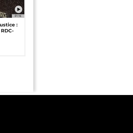
01:16
ustice :
e RDC-