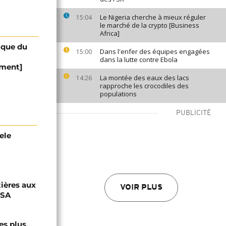
Le Nigeria cherche à mieux réguler
15:04
le marché de la crypto [Business
Africa]
ique du
Dans l'enfer des équipes engagées
15:00
dans la lutte contre Ebola
mment]
La montée des eaux des lacs
14:26
rapproche les crocodiles des
populations
PUBLICITÉ
ele
tières aux
VOIR PLUS
USA
es plus