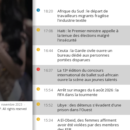
Afrique du Sud : le départ de
18:20
travailleurs migrants fragilise
l'industrie textile
Haïti : le Premier ministre appelle à
17:08
la tenue des élections malgré
l'insécurité
Ceuta : la Garde civile ouvre un
16:44
bureau dédié aux personnes
portées disparues
La 13ᵉ édition du concours
16:37
international de ballet sud-africain
ouvre la scène aux jeunes talents
Arrêt sur images du 6 août 2026 : la
15:54
FIFA dans la tourmente
 18 novembre 2023
-
Libye : des détenus s'évadent d'une
15:52
 All rights reserved
prison dans l'Ouest
A El-Obeid, des femmes affirment
15:34
avoir été violées par des membres
des FSR