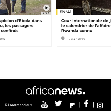
KIGALI
02:05
spicion d'Ebola dans
Cour Internationale de j
u, les passagers
le calendrier de l'affair
 confinés
Rwanda connu
eures
Il y a 2 heures
Réseaux sociaux