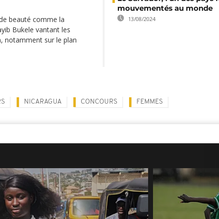
mouvementés au monde
s de beauté comme la
13/08/2024
ayib Bukele vantant les
, notamment sur le plan
RS
NICARAGUA
CONCOURS
FEMMES