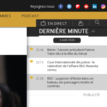
Rejoignez-nous
AMMES
PODCAST
EN DIRECT
DERNIÈRE MINUTE
6 août 2026
Bénin : l'ancien président Patrice
22:48
Talon élu à la tête du Sénat
Cour Internationale de justice : le
22:12
calendrier de l'affaire RDC-Rwanda
connu
RDC : suspicion d'Ebola dans un
21:08
bateau, les passagers testés et
confinés
PUBLICITÉ