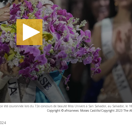
voir été couronnée lors du 72e concours de beauté Miss Univers à San Salvador, au Salvador, le
Copyright © africanews
Moises Castillo/Copyright 2023 The AP.
024