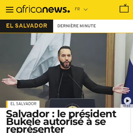
Passer
au
contenu
principal
EL SALVADOR
DERNIÈRE MINUTE
EL SALVADOR
01:03
Salvador : le président
Bukele autorisé à se
représenter