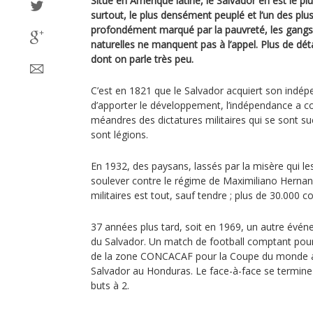
Situé en Amérique latine, le Salvador en est le plu
surtout, le plus densément peuplé et l’un des plu
profondément marqué par la pauvreté, les gangs f
naturelles ne manquent pas à l’appel. Plus de déta
dont on parle très peu.
C’est en 1821 que le Salvador acquiert son indép
d’apporter le développement, l’indépendance a co
méandres des dictatures militaires qui se sont s
sont légions.
En 1932, des paysans, lassés par la misère qui le
soulever contre le régime de Maximiliano Herna
militaires est tout, sauf tendre ; plus de 30.000 
37 années plus tard, soit en 1969, un autre événe
du Salvador. Un match de football comptant pour 
de la zone CONCACAF pour la Coupe du monde 
Salvador au Honduras. Le face-à-face se termine p
buts à 2.