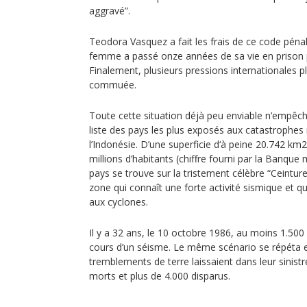
aggravé”.
Teodora Vasquez a fait les frais de ce code péna
femme a passé onze années de sa vie en prison 
Finalement, plusieurs pressions internationales pl
commuée.
Toute cette situation déjà peu enviable n’empêche
liste des pays les plus exposés aux catastrophes na
l’Indonésie. D’une superficie d‘à peine 20.742 km
millions d’habitants (chiffre fourni par la Banque 
pays se trouve sur la tristement célèbre “Ceintur
zone qui connaît une forte activité sismique et q
aux cyclones.
Il y a 32 ans, le 10 octobre 1986, au moins 1.50
cours d’un séisme. Le même scénario se répéta e
tremblements de terre laissaient dans leur sinistr
morts et plus de 4.000 disparus.