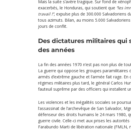
Mais la suite s’avère tragique. Sur fond de xéno
exacerbés, le Honduras, qui soutient que
‘‘les i
travail !’‘
, expulse plus de 300.000 Salvadoriens d
tous azimuts. Bilan, au moins 5.000 Salvadorien
jours de conflit.
Des dictatures militaires qui 
des années
La fin des années 1970 n’est pas non plus de tou
La guerre qui oppose les groupes paramilitaires 
armés d’extrême gauche et l’armée fait rage. En 
régimes militaires plus tard, le général Carlos 
fauteuil suprême par des officiers qui installent un
Les violences et les inégalités sociales se pours
l’assassinat de l’archevêque de San Salvador, M
défenseur des droits humains le 24 mars 1980, qu
guerre civile. Celle-ci met aux prises les autorités 
Farabundo Marti de libération nationale (FMLN