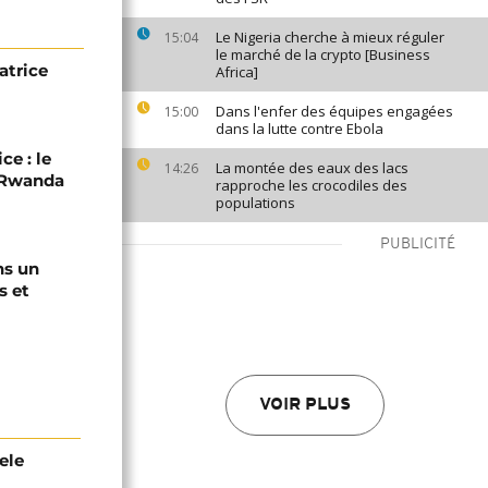
Le Nigeria cherche à mieux réguler
15:04
le marché de la crypto [Business
atrice
Africa]
Dans l'enfer des équipes engagées
15:00
dans la lutte contre Ebola
ce : le
La montée des eaux des lacs
14:26
C-Rwanda
rapproche les crocodiles des
populations
PUBLICITÉ
ns un
s et
VOIR PLUS
ele