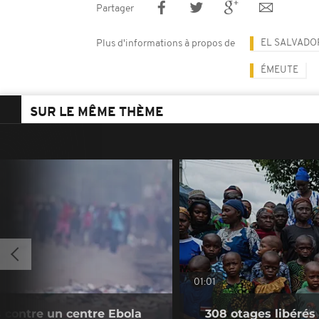
Partager
EL SALVADO
Plus d'informations à propos de
ÉMEUTE
SUR LE MÊME THÈME
01:01
s contre un centre Ebola
308 otages libérés