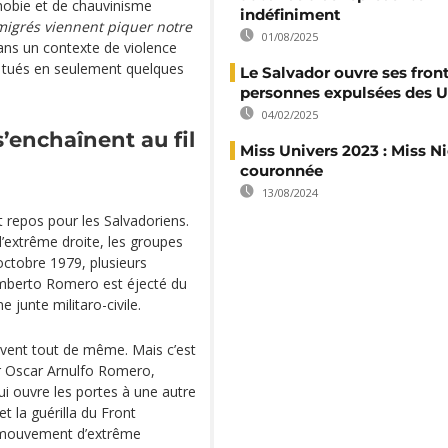
phobie et de chauvinisme
indéfiniment
mmigrés viennent piquer notre
01/08/2025
ans un contexte de violence
s tués en seulement quelques
Le Salvador ouvre ses fron
personnes expulsées des 
04/02/2025
s’enchaînent au fil
Miss Univers 2023 : Miss N
couronnée
13/08/2024
t repos pour les Salvadoriens.
d’extrême droite, les groupes
octobre 1979, plusieurs
Humberto Romero est éjecté du
e junte militaro-civile.
uivent tout de même. Mais c’est
gr Oscar Arnulfo Romero,
i ouvre les portes à une autre
et la guérilla du Front
, mouvement d’extrême