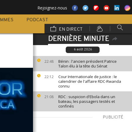
Rejoignez-nous
AMMES
PODCAST
EN DIRECT
DERNIÈRE MINUTE
6 août 2026
Bénin : l'ancien président Patrice
22:48
Talon élu à la tête du Sénat
Cour Internationale de justice : le
22:12
calendrier de l'affaire RDC-Rwanda
connu
RDC : suspicion d'Ebola dans un
21:08
bateau, les passagers testés et
confinés
PUBLICITÉ