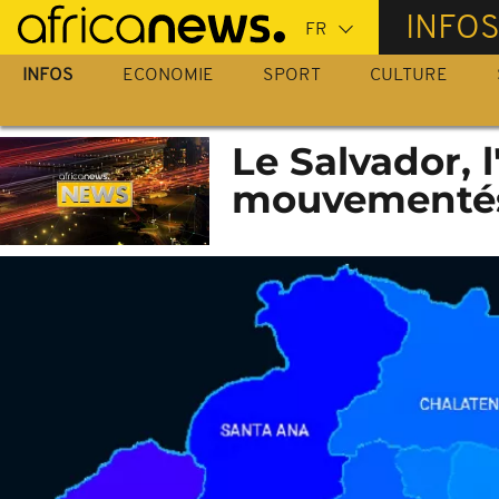
Passer
INFO
au
contenu
INFOS
ECONOMIE
SPORT
CULTURE
principal
Le Salvador, l
mouvementé