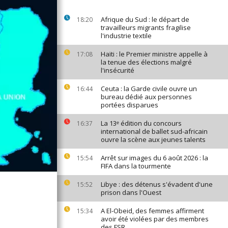
Afrique du Sud : le départ de
18:20
travailleurs migrants fragilise
l'industrie textile
Haïti : le Premier ministre appelle à
17:08
la tenue des élections malgré
l'insécurité
Ceuta : la Garde civile ouvre un
16:44
bureau dédié aux personnes
portées disparues
La 13ᵉ édition du concours
16:37
international de ballet sud-africain
ouvre la scène aux jeunes talents
Arrêt sur images du 6 août 2026 : la
15:54
FIFA dans la tourmente
Libye : des détenus s'évadent d'une
15:52
prison dans l'Ouest
A El-Obeid, des femmes affirment
15:34
avoir été violées par des membres
des FSR