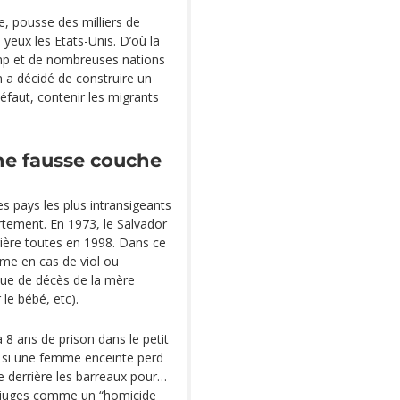
e, pousse des milliers de
 yeux les Etats-Unis. D’où la
ump et de nombreuses nations
n a décidé de construire un
éfaut, contenir les migrants
ne fausse couche
es pays les plus intransigeants
rtement. En 1973, le Salvador
rière toutes en 1998. Dans ce
ême en cas de viol ou
que de décès de la mère
le bébé, etc).
 8 ans de prison dans le petit
r, si une femme enceinte perd
e derrière les barreaux pour…
es juges comme un “homicide