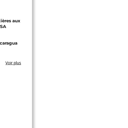
tières aux
USA
icaragua
Voir plus