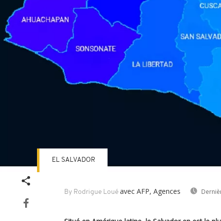
EL SALVADOR
avec AFP, Agences
Derniè
By Rodrigue Loué