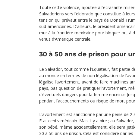
Toute cette violence, ajoutée à l‘écrasante misèr
Salvadoriens vers l’eldorado que constitue à leurs
tension qui prévaut entre le pays de Donald Tr
sud-américaines. D’ailleurs, le président américai
mur à la frontière mexicaine pour bloquer ou, à d
venus d’Amérique centrale.
30 à 50 ans de prison pour u
Le Salvador, tout comme l’Equateur, fait partie d
au monde en termes de non légalisation de l’avo
légalise l’avortement, avant de faire machines ar
pays, pas question de pratiquer l’avortement, m
d‘éventuels dangers pour la femme enceinte (ris
pendant l’accouchements ou risque de mort pour 
L’avortement est sanctionné par une peine de 2 à
Etat centraméricain. Mais il y a pire ; au Salvado
son bébé, même accidentellement, elle sera jeté
30 à 50 ans de prison. Cela est considéré par l