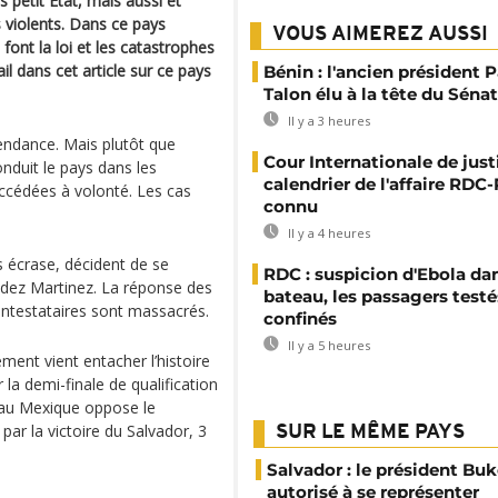
s petit Etat, mais aussi et
s violents. Dans ce pays
VOUS AIMEREZ AUSSI
ont la loi et les catastrophes
il dans cet article sur ce pays
Bénin : l'ancien président P
Talon élu à la tête du Sénat
Il y a 3 heures
endance. Mais plutôt que
Cour Internationale de justi
nduit le pays dans les
calendrier de l'affaire RD
uccédées à volonté. Les cas
connu
Il y a 4 heures
s écrase, décident de se
RDC : suspicion d'Ebola da
ndez Martinez. La réponse des
bateau, les passagers testé
contestataires sont massacrés.
confinés
Il y a 5 heures
ment vient entacher l’histoire
la demi-finale de qualification
au Mexique oppose le
ar la victoire du Salvador, 3
SUR LE MÊME PAYS
Salvador : le président Buk
autorisé à se représenter