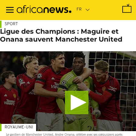
Passer
au
contenu
principal
SPORT
Ligue des Champions : Maguire et
Onana sauvent Manchester United
ROYAUME-UNI
Le gardien de Manchester United, Andre Onana, célèbre avec ses coéquipiers après