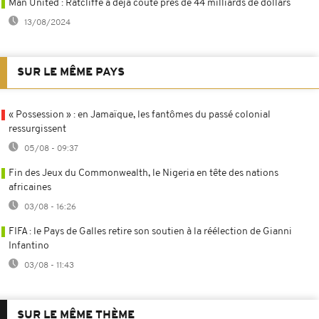
Man United : Ratcliffe a déjà coûté pres de 44 milliards de dollars
13/08/2024
SUR LE MÊME PAYS
« Possession » : en Jamaïque, les fantômes du passé colonial
ressurgissent
05/08 - 09:37
Fin des Jeux du Commonwealth, le Nigeria en tête des nations
africaines
03/08 - 16:26
FIFA : le Pays de Galles retire son soutien à la réélection de Gianni
Infantino
03/08 - 11:43
SUR LE MÊME THÈME