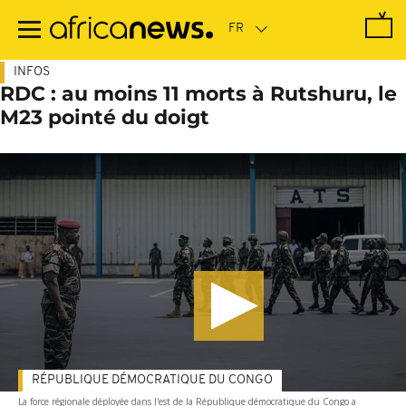
Passer
au
contenu
principal
INFOS
RDC : au moins 11 morts à Rutshuru, le
M23 pointé du doigt
RÉPUBLIQUE DÉMOCRATIQUE DU CONGO
La force régionale déployée dans l'est de la République démocratique du Congo a