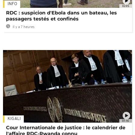
INFO
02:05
RDC : suspicion d'Ebola dans un bateau, les
passagers testés et confinés
Il y a 7 heures
KIGALI
01:16
Cour Internationale de justice : le calendrier de
l'affaire RDC-Rwanda connu