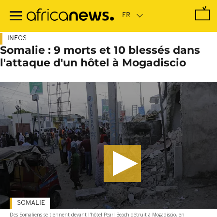
Passer
au
contenu
principal
INFOS
Somalie : 9 morts et 10 blessés dans
l'attaque d'un hôtel à Mogadiscio
SOMALIE
Des Somaliens se tiennent devant l'hôtel Pearl Beach détruit à Mogadiscio, en