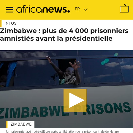
Passer
au
contenu
principal
INFOS
Zimbabwe : plus de 4 000 prisonniers
amnistiés avant la présidentielle
ZIMBABWE
Un prisonnier âgé libéré célèbre après sa libération de la prison centrale de Harare,