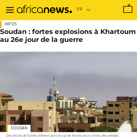
Passer
au
contenu
principal
INFOS
Soudan : fortes explosions à Khartoum
au 26e jour de la guerre
SOUDAN
Des volutes de fumée s'élèvent dans le sud de Khartoum au milieu des combats