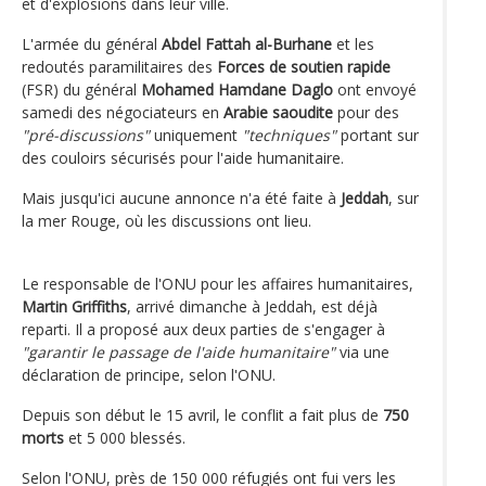
et d'explosions dans leur ville.
L'armée du général
Abdel Fattah al-Burhane
et les
redoutés paramilitaires des
Forces de soutien rapide
(FSR) du général
Mohamed Hamdane Daglo
ont envoyé
samedi des négociateurs en
Arabie saoudite
pour des
"pré-discussions"
uniquement
"techniques"
portant sur
des couloirs sécurisés pour l'aide humanitaire.
Mais jusqu'ici aucune annonce n'a été faite à
Jeddah
, sur
la mer Rouge, où les discussions ont lieu.
Le responsable de l'ONU pour les affaires humanitaires,
Martin Griffiths
, arrivé dimanche à Jeddah, est déjà
reparti. Il a proposé aux deux parties de s'engager à
"garantir le passage de l'aide humanitaire"
via une
déclaration de principe, selon l'ONU.
Depuis son début le 15 avril, le conflit a fait plus de
750
morts
et 5 000 blessés.
Selon l'ONU, près de 150 000 réfugiés ont fui vers les