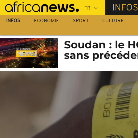
Passer
INFO
au
contenu
INFOS
ECONOMIE
SPORT
CULTURE
principal
Soudan : le H
sans précéde