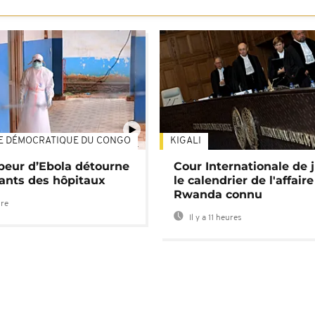
E DÉMOCRATIQUE DU CONGO
KIGALI
01:34
 peur d’Ebola détourne
Cour Internationale de j
tants des hôpitaux
le calendrier de l'affair
Rwanda connu
ure
Il y a 11 heures