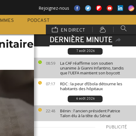
Rejoignez-nous
AMMES
PODCAST
EN DIRECT
DERNIÈRE MINUTE
nitaire
7 août 2026
La CAF réaffirme son soutien
08:59
unanime à Gianni Infantino, tandis
que l'UEFA maintient son boycott
RDC : la peur d’Ebola détourne les
07:17
habitants des hôpitaux
6 août 2026
Bénin : l'ancien président Patrice
22:48
Talon élu à la tête du Sénat
PUBLICITÉ