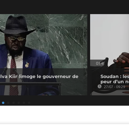
01:41
lva Kiir limoge le gouverneur de
Soudan : les
peur d’un n
27/07 - 09:29