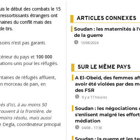
uis le début des combats le 15
s ressortissants étrangers ont
ARTICLES CONNEXES
maines du conflit mais des
e tirs.
Soudan : les maternités à l
de la guerre
soins n’est pas garanti.
13/08/2024
ntérieur du pays et
100 000
ations-unis pour les réfugiés.
SUR LE MÊME PAYS
ntaines de réfugiés affluent,
A El-Obeid, des femmes af
 un morceau de pain, en
avoir été violées par des
des FSR
Il y a 17 heures
nés d'ici, à au moins 50
Soudan : les négociations 
ouvent à la frontière, de
s'enlisent malgré les effor
 moins résolu, mais aussi
médiation
e Degla, coordinateur principal
04/08 - 17:30
Soudan : la guerre et les t