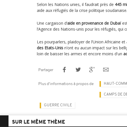
Selon les Nations unies, il faudrait près de
445 mi
aide aux réfugiés de la crise politique soudanaise
Une cargaison d’
aide en provenance de Dubaï
est
l’Agence des Nations-unis pour les réfugiés, qui cr
Les pourparlers, plaidoyer de l’Union Africaine 
des Etats-Unis
n’ont eu aucun impact sur les belli
loin de baisser les armes et encore moins d'un
ac
Partager
HAUT-COMMI
Plus d'informations à propos de
CAMPS DE D
GUERRE CIVILE
SUR LE MÊME THÈME