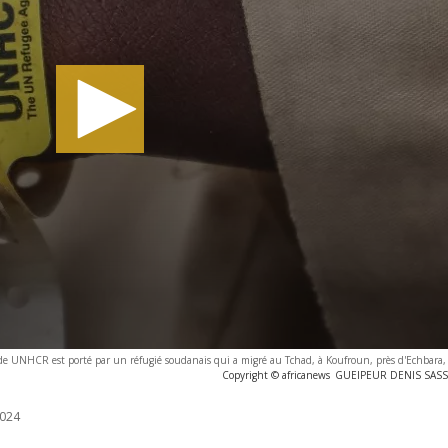
 de UNHCR est porté par un réfugié soudanais qui a migré au Tchad, à Koufroun, près d'Echbara, 
Copyright © africanews
GUEIPEUR DENIS SASSO
024