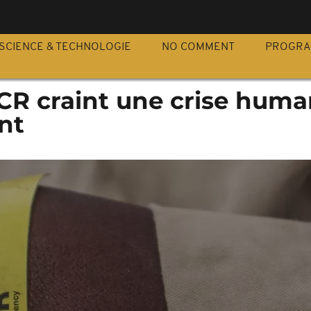
S
SCIENCE & TECHNOLOGIE
NO COMMENT
PROGR
CR craint une crise huma
nt