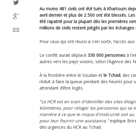
Au moins 481 civils ont été tués à Khartoum dep
avril dernier et plus de 2 500 ont été blessés. Le
été rapatrié pour la plupart dès les premières se
millions de civils restent piégés par les échanges d
Pour ceux qui ont réussi à s'en sortir, l’accès aux 
Le conflit aurait déplacé
330 000 personnes
à l'i
autres vers les pays voisins, selon l’Agence des N
À la frontière entre le Soudan et
le Tchad
, des ce
réduit à faire la queue pendant des heures pour
attendant d’être logés.
"Le HCR est en train d'identifier des sites éloig
kilomètres, pour reloger les personnes qui se tr
manière à ce que le risque d'insécurité soit au
pour leur fournir une assistance,"
explique Bric
des urgences du HCR au Tchad.