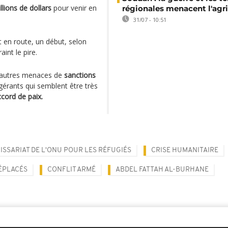
llions de dollars
pour venir en
régionales menacent l'agri
.
31/07 - 10:51
 en route, un début, selon
aint le pire.
et autres menaces de
sanctions
gérants qui semblent être très
cord de paix.
SSARIAT DE L'ONU POUR LES RÉFUGIÉS
CRISE HUMANITAIRE
ÉPLACÉS
CONFLIT ARMÉ
ABDEL FATTAH AL-BURHANE