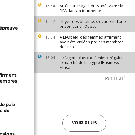
Arrêt sur images du 6 août 2026 : la
15:54
FIFA dans la tourmente
Libye : des détenus s'évadent d'une
15:52
prison dans l'Ouest
'épreuve
A El-Obeid, des femmes affirment
15:34
avoir été violées par des membres
des FSR
Le Nigeria cherche à mieux réguler
15:04
le marché de la crypto [Business
Africa]
firment
PUBLICITÉ
 membres
de paix
ts de
VOIR PLUS
ensions