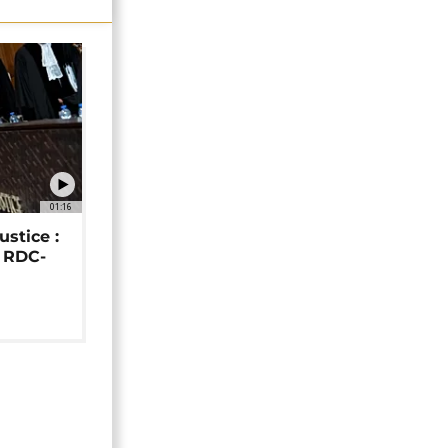
01:16
ustice :
e RDC-