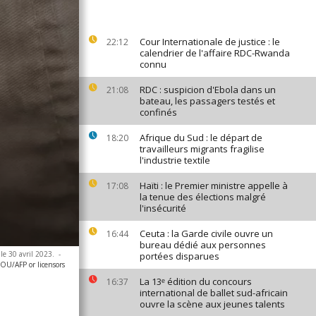
Cour Internationale de justice : le
22:12
calendrier de l'affaire RDC-Rwanda
connu
RDC : suspicion d'Ebola dans un
21:08
bateau, les passagers testés et
confinés
Afrique du Sud : le départ de
18:20
travailleurs migrants fragilise
l'industrie textile
Haïti : le Premier ministre appelle à
17:08
la tenue des élections malgré
l'insécurité
Ceuta : la Garde civile ouvre un
16:44
bureau dédié aux personnes
le 30 avril 2023.
-
portées disparues
U/AFP or licensors
La 13ᵉ édition du concours
16:37
international de ballet sud-africain
ouvre la scène aux jeunes talents