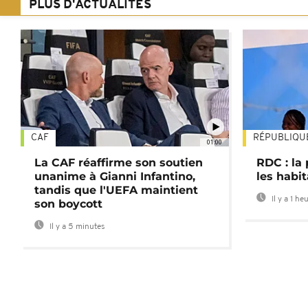
PLUS D'ACTUALITÉS
CAF
RÉPUBLIQU
01:00
La CAF réaffirme son soutien
RDC : la
unanime à Gianni Infantino,
les habi
tandis que l'UEFA maintient
Il y a 1 he
son boycott
Il y a 5 minutes