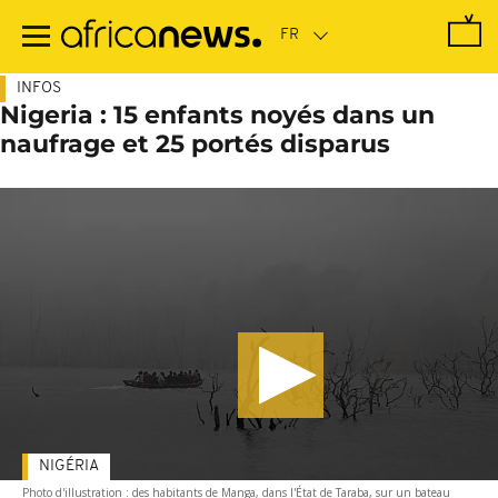
Passer
au
contenu
principal
INFOS
Nigeria : 15 enfants noyés dans un
naufrage et 25 portés disparus
NIGÉRIA
Photo d'illustration : des habitants de Manga, dans l'État de Taraba, sur un bateau