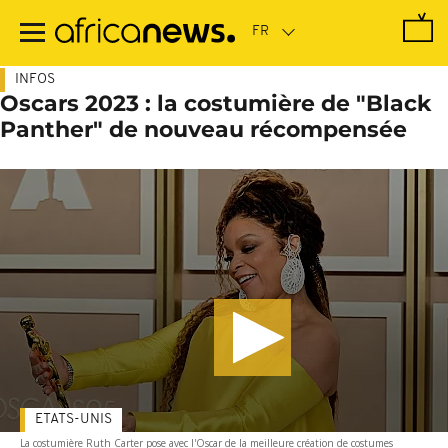
Passer
au
contenu
principal
INFOS
Oscars 2023 : la costumière de "Black
Panther" de nouveau récompensée
ETATS-UNIS
La costumière Ruth Carter pose avec l'Oscar de la meilleure création de costumes