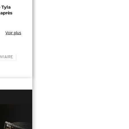
 Tyla
 après
Voir plus
VIAIRE