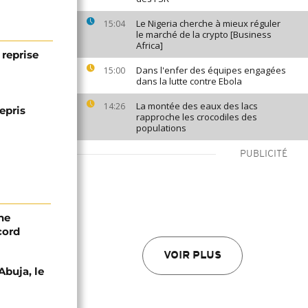
Le Nigeria cherche à mieux réguler
15:04
le marché de la crypto [Business
Africa]
 reprise
Dans l'enfer des équipes engagées
15:00
dans la lutte contre Ebola
La montée des eaux des lacs
14:26
repris
rapproche les crocodiles des
populations
PUBLICITÉ
ne
cord
VOIR PLUS
Abuja, le