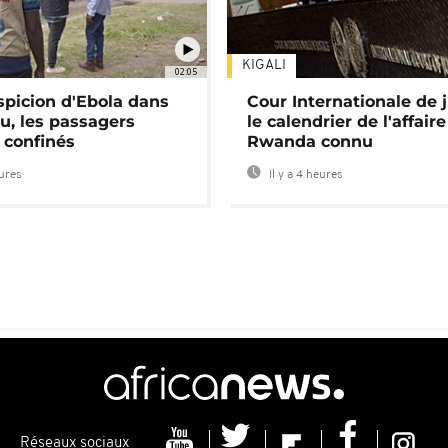
KIGALI
02:05
spicion d'Ebola dans
Cour Internationale de j
u, les passagers
le calendrier de l'affair
 confinés
Rwanda connu
eures
Il y a 4 heures
Réseaux sociaux