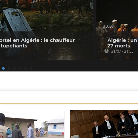
00:57
tel en Algérie : le chauffeur
Algérie : u
stupéfiants
27 morts
31/07 - 21:55