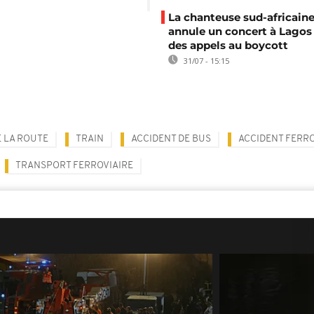
La chanteuse sud-africaine
annule un concert à Lagos
des appels au boycott
31/07 - 15:15
E LA ROUTE
TRAIN
ACCIDENT DE BUS
ACCIDENT FERRO
TRANSPORT FERROVIAIRE