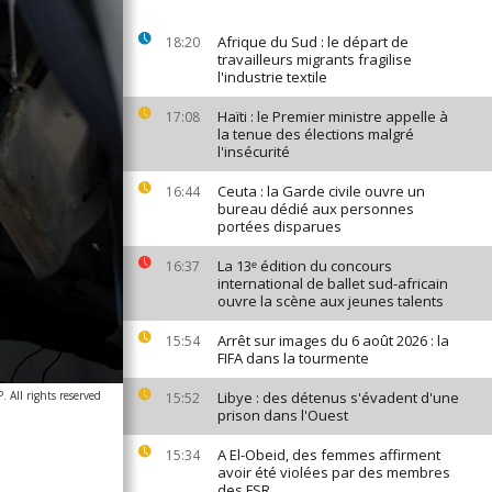
Afrique du Sud : le départ de
18:20
travailleurs migrants fragilise
l'industrie textile
Haïti : le Premier ministre appelle à
17:08
la tenue des élections malgré
l'insécurité
Ceuta : la Garde civile ouvre un
16:44
bureau dédié aux personnes
portées disparues
La 13ᵉ édition du concours
16:37
international de ballet sud-africain
ouvre la scène aux jeunes talents
Arrêt sur images du 6 août 2026 : la
15:54
FIFA dans la tourmente
All rights reserved
Libye : des détenus s'évadent d'une
15:52
prison dans l'Ouest
A El-Obeid, des femmes affirment
15:34
avoir été violées par des membres
des FSR