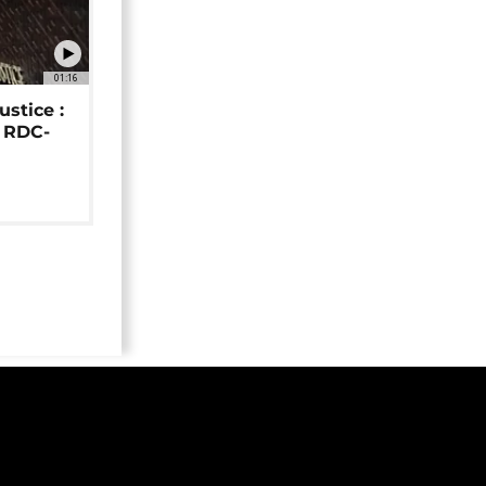
01:16
ustice :
e RDC-